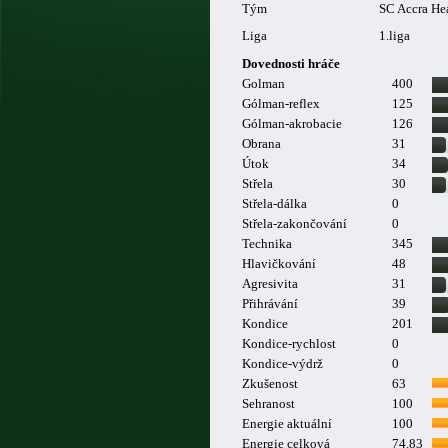
Tým
SC Accra Hea
Liga
1.liga
Dovednosti hráče
Golman
400
Gólman-reflex
125
Gólman-akrobacie
126
Obrana
31
Útok
34
Střela
30
Střela-dálka
0
Střela-zakončování
0
Technika
345
Hlavičkování
48
Agresivita
31
Přihrávání
39
Kondice
201
Kondice-rychlost
0
Kondice-výdrž
0
Zkušenost
63
Sehranost
100
Energie aktuální
100
Energie celková
74.83