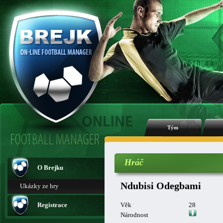
Tým
Hráč
O Brejku
Ndubisi Odegbami
Ukázky ze hry
Registrace
Věk
28
Národnost