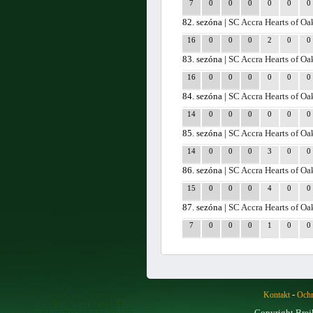
7
0
0
0
0
0
0
82. sezóna |
SC Accra Hearts of Oa
16
0
0
0
2
0
0
83. sezóna |
SC Accra Hearts of Oa
16
0
0
0
0
0
0
84. sezóna |
SC Accra Hearts of Oa
14
0
0
0
0
0
0
85. sezóna |
SC Accra Hearts of Oa
14
0
0
0
3
0
0
86. sezóna |
SC Accra Hearts of Oa
15
0
0
0
4
0
0
87. sezóna |
SC Accra Hearts of Oa
7
0
0
0
1
0
0
-
Kontakt
Ochr
Copyright Brej