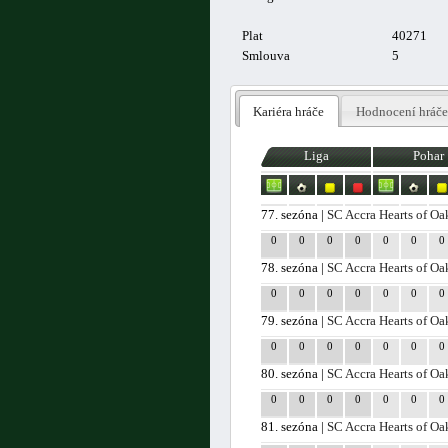
Plat
40271
Smlouva
5
Kariéra hráče
Hodnocení hráče
Liga
Pohar
77. sezóna |
SC Accra Hearts of Oa
0
0
0
0
0
0
0
78. sezóna |
SC Accra Hearts of Oa
0
0
0
0
0
0
0
79. sezóna |
SC Accra Hearts of Oa
0
0
0
0
0
0
0
80. sezóna |
SC Accra Hearts of Oa
0
0
0
0
0
0
0
81. sezóna |
SC Accra Hearts of Oa