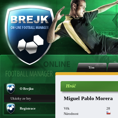
Tým
Hráč
O Brejku
Miguel Pablo Morera
Ukázky ze hry
Registrace
Věk
28
Národnost