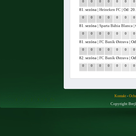
0
0
0
0
0
0
0
81. sezóna |
Heineken FC
| Od: 20
0
0
0
0
0
0
0
81. sezóna |
Sparta Báhia Blanca
|
0
0
0
0
0
0
0
81. sezóna |
FC Baník Østrava
| Od
0
0
0
0
0
0
0
82. sezóna |
FC Baník Østrava
| Od
0
0
0
0
0
0
0
-
Kontakt
Ochr
Copyright Brej