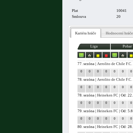
Plat
10041
Smlouva
20
Kariéra hráče
Hodnocení hráče
Liga
Pohar
77. sezóna |
Aerolito de Chile F.C.
0
0
0
0
0
0
0
78. sezóna |
Aerolito de Chile F.C.
0
0
0
0
0
0
0
78. sezóna |
Heineken FC
| Od: 22.
0
0
0
0
0
0
0
79. sezóna |
Heineken FC
| Od: 5.
0
0
0
0
0
0
0
80. sezóna |
Heineken FC
| Od: 28