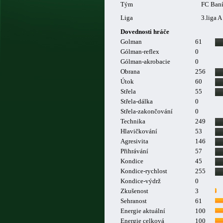
Tým
FC Baní
Liga
3.liga A
Dovednosti hráče
Golman
61
Gólman-reflex
0
Gólman-akrobacie
0
Obrana
256
Útok
60
Střela
55
Střela-dálka
0
Střela-zakončování
0
Technika
249
Hlavičkování
53
Agresivita
146
Přihrávání
57
Kondice
45
Kondice-rychlost
255
Kondice-výdrž
0
Zkušenost
3
Sehranost
61
Energie aktuální
100
Energie celková
100