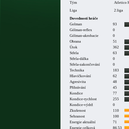
Tým
Atletico
Liga
2.liga
Dovednosti hráče
Golman
93
Gólman-reflex
0
Gólman-akrobacie
0
Obrana
51
Útok
362
Střela
63
Střela-dálka
0
Střela-zakončování
0
Technika
183
Hlavičkování
62
Agresivita
48
Přihrávání
45
Kondice
77
Kondice-rychlost
255
Kondice-výdrž
0
Zkušenost
110
Sehranost
100
Energie aktuální
71
Energie celková
86.53