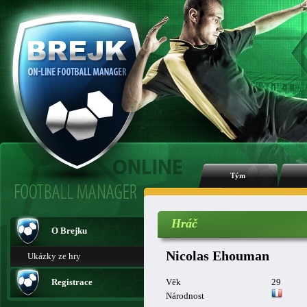
Tým
Hráč
O Brejku
Nicolas Ehouman
Ukázky ze hry
Registrace
Věk
29
Národnost