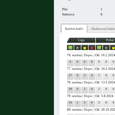
Plat
1
Smlouva
8
Kariéra hráče
Hodnocení hráče
Liga
Pohar
76. sezóna |
Dopec
| Od: 16.2.202
0
0
0
0
0
0
0
77. sezóna |
Dopec
| Od: 19.2.202
27
0
3
0
2
0
0
78. sezóna |
Dopec
| Od: 13.5.202
29
0
2
0
2
0
0
79. sezóna |
Dopec
| Od: 5.8.2024
14
1
3
0
3
0
0
80. sezóna |
Dopec
| Od: 28.10.20