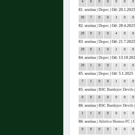
4
0
0
0
0
0
0
81. sezóna |
Dopec
| Od: 20.1.202
30
7
0
0
3
0
0
82. sezóna |
Dopec
| Od: 28.4.202
29
9
2
0
4
0
0
83. sezóna |
Dopec
| Od: 21.7.202
29
0
1
0
2
0
0
84. sezóna |
Dopec
| Od: 13.10.20
29
1
0
0
2
0
0
85. sezóna |
Dopec
| Od: 5.1.2025
7
1
0
0
1
0
0
85. sezóna |
BSC Bardejov Devils
0
0
0
0
0
0
0
86. sezóna |
BSC Bardejov Devils
1
1
0
0
0
0
0
86. sezóna |
Atletico Hornos FC
| 
0
0
0
0
0
0
0