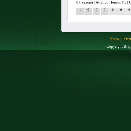
87. sezóna |
Atletico Hornos FC
| 
1
0
0
0
0
0
0
-
Kontakt
Ochr
Copyright Brej