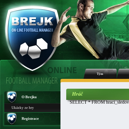
Tým
Hráč
O Brejku
SELECT * FROM hraci_sledovan
Ukázky ze hry
Registrace