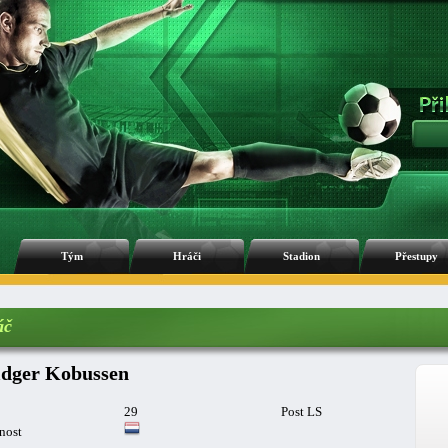
Tým
Hráči
Stadion
Přestupy
áč
dger Kobussen
29
Post LS
nost