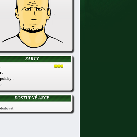
KARTY
:
r :
poháry :
e :
DOSTUPNÉ AKCE
Sledovat