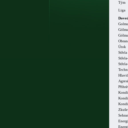
Tým
Liga
Doved
Golm
Gólma
Gólma
Obran
Útok
Střela
Střela
Střel
Techn
Hlavi
Agresi
Přihrá
Kondi
Kondi
Kondi
Zkuše
Sehra
Energi
Energ