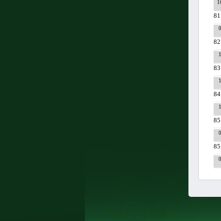
1
81
82
83
84
85
85