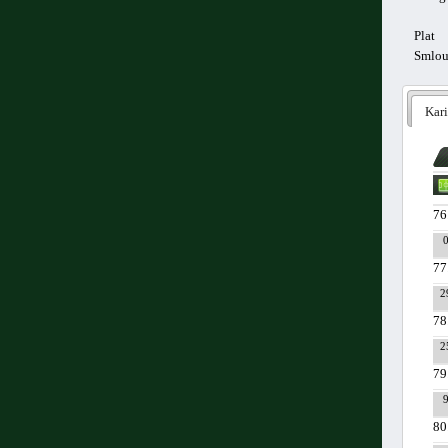
Plat
Smlo
Kari
76
77
2
78
2
79
80