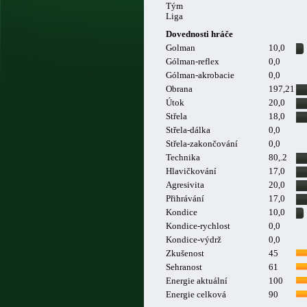
Tým
Liga
Dovednosti hráče
Golman
10,0
Gólman-reflex
0,0
Gólman-akrobacie
0,0
Obrana
197,21
Útok
20,0
Střela
18,0
Střela-dálka
0,0
Střela-zakončování
0,0
Technika
80,.2
Hlavičkování
17,0
Agresivita
20,0
Přihrávání
17,0
Kondice
10,0
Kondice-rychlost
0,0
Kondice-výdrž
0,0
Zkušenost
45
Sehranost
61
Energie aktuální
100
Energie celková
90