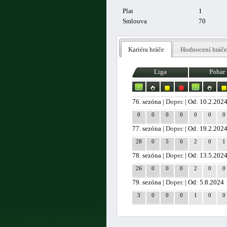
Plat
1
Smlouva
70
Kariéra hráče
Hodnocení hráče
Liga
Pohar
76. sezóna |
Dopec
| Od: 10.2.202
0
0
0
0
0
0
0
77. sezóna |
Dopec
| Od: 19.2.202
28
0
5
0
2
0
1
78. sezóna |
Dopec
| Od: 13.5.202
26
0
0
0
2
0
0
79. sezóna |
Dopec
| Od: 5.8.2024
3
0
0
0
1
0
0