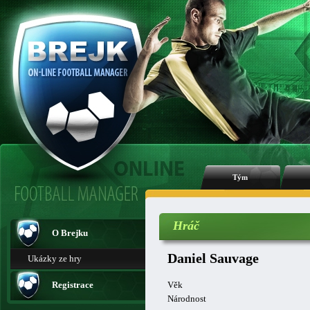
Tým
Hráč
O Brejku
Daniel Sauvage
Ukázky ze hry
Registrace
Věk
Národnost