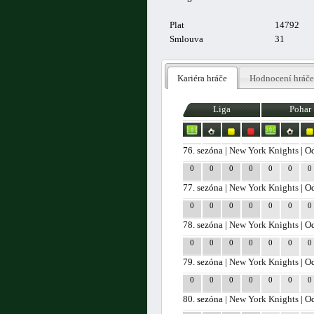
Plat
14792
Smlouva
31
Kariéra hráče
Hodnocení hráče
Liga
Pohar
76. sezóna |
New York Knights
| O
0
0
0
0
0
0
0
77. sezóna |
New York Knights
| O
0
0
0
0
0
0
0
78. sezóna |
New York Knights
| O
0
0
0
0
0
0
0
79. sezóna |
New York Knights
| O
0
0
0
0
0
0
0
80. sezóna |
New York Knights
| O