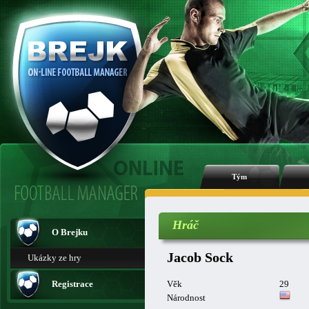
Tým
Hráč
O Brejku
Jacob Sock
Ukázky ze hry
Registrace
Věk
29
Národnost