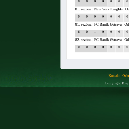
0
0
0
0
0
0
0
81. sezóna |
New York Knights
| O
0
0
0
0
0
0
0
81. sezóna |
FC Baník Østrava
| Od
6
0
1
0
0
0
0
82. sezóna |
FC Baník Østrava
| Od
0
0
0
0
0
0
0
-
Kontakt
Ochr
Copyright Brej