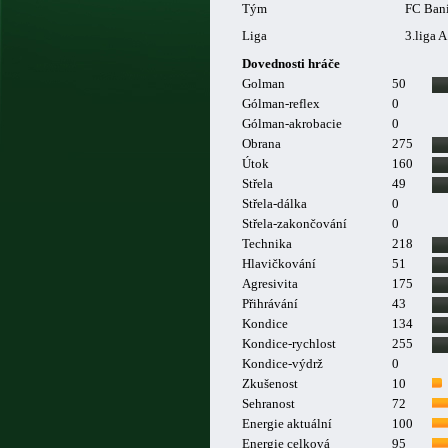
Tým
FC Baní
Liga
3.liga A
Dovednosti hráče
Golman
50
Gólman-reflex
0
Gólman-akrobacie
0
Obrana
275
Útok
160
Střela
49
Střela-dálka
0
Střela-zakončování
0
Technika
218
Hlavičkování
51
Agresivita
175
Přihrávání
43
Kondice
134
Kondice-rychlost
255
Kondice-výdrž
0
Zkušenost
10
Sehranost
72
Energie aktuální
100
Energie celková
95