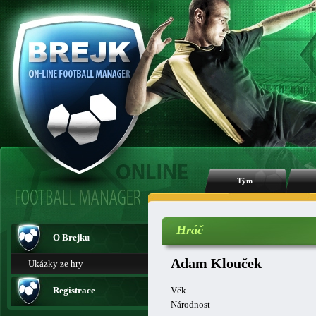
Tým
Hráč
O Brejku
Adam Klouček
Ukázky ze hry
Registrace
Věk
Národnost