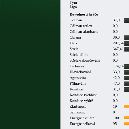
Tým
Liga
Dovednosti hráče
Golman
37,0
Gólman-reflex
0,0
Gólman-akrobacie
0,0
Obrana
36,0
Útok
297,64
Střela
347,41
Střela-dálka
0,0
Střela-zakončování
0,0
Technika
174,14
Hlavičkování
33,0
Agresivita
42,0
Přihrávání
47,0
Kondice
31,0
Kondice-rychlost
0,0
Kondice-výdrž
0,0
Zkušenost
19
Sehranost
0
Energie aktuální
100
Energie celková
95