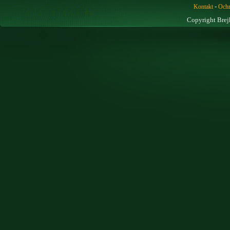
-
Kontakt
Ochr
Copyright Brej