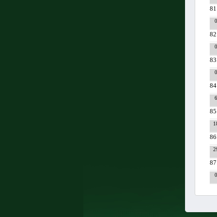
81
82
83
84
85
1
86
2
87