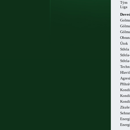
Tým
Liga
Doved
Golm
Gólma
Gólma
Obran
Útok
Střela
Střela
Střel
Techn
Hlavi
Agresi
Přihrá
Kondi
Kondi
Kondi
Zkuše
Sehra
Energi
Energ