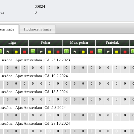
60824
uva
0
éra hráče
Hodnocení hráče
Liga
Pohar
Mez. pohar
Pratelak
. sezóna |
Ajax Amsterdam
| Od: 25.12.2023
0
0
0
0
0
0
0
0
0
0
0
0
0
0
0
0
. sezóna |
Ajax Amsterdam
| Od: 19.2.2024
0
0
0
0
0
0
0
0
0
0
0
0
0
0
0
0
. sezóna |
Ajax Amsterdam
| Od: 13.5.2024
0
0
0
0
0
0
0
0
0
0
0
0
0
0
0
0
. sezóna |
Ajax Amsterdam
| Od: 5.8.2024
0
0
0
0
0
0
0
0
0
0
0
0
0
0
0
0
. sezóna |
Ajax Amsterdam
| Od: 28.10.2024
0
0
0
0
0
0
0
0
0
0
0
0
0
0
0
0