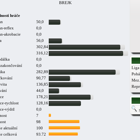
BREJK
nosti hráče
an
50,0
n-reflex
0,0
n-akrobacie
0,0
a
56,0
302,84
316,12
-dálka
0,0
a-zakončování
0,0
Liga 
ika
282,89
Pohá
čkování
90,77
Mez.
vita
136,85
Repr
vání
44,0
ce
178,21
ce-rychlost
128,16
ce-výdrž
0,0
nost
7
nost
98
e aktuální
100
ie celková
93.72