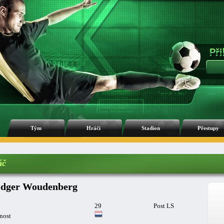
Tým
Hráči
Stadion
Přestupy
áč
dger Woudenberg
29
Post LS
nost