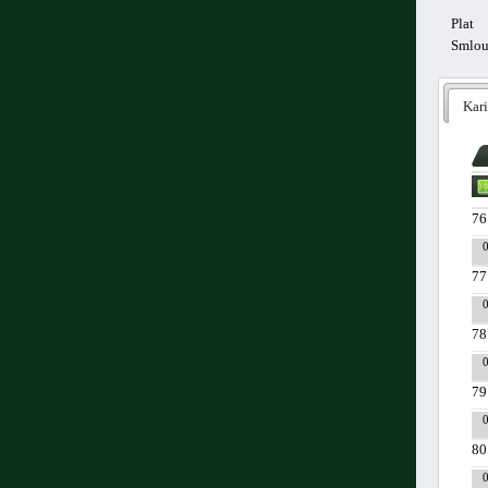
Plat
Smlo
Kari
76
77
78
79
80