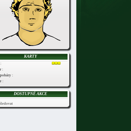
KARTY
:
r :
poháry :
e :
DOSTUPNÉ AKCE
Sledovat