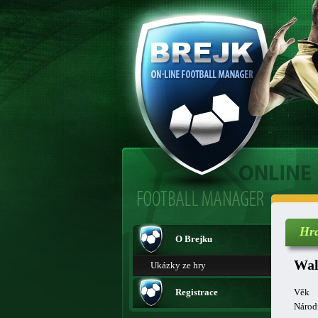
Hr
O Brejku
Wal
Ukázky ze hry
Registrace
Věk
Národ