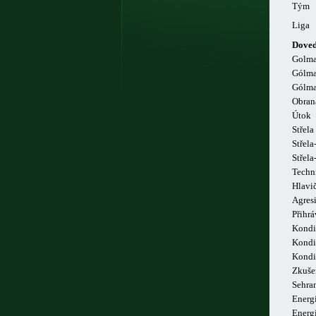
Tým
Liga
Doved
Golm
Gólma
Gólma
Obran
Útok
Střela
Střela
Střel
Techn
Hlavi
Agresi
Přihrá
Kondi
Kondi
Kondi
Zkuše
Sehra
Energi
Energ