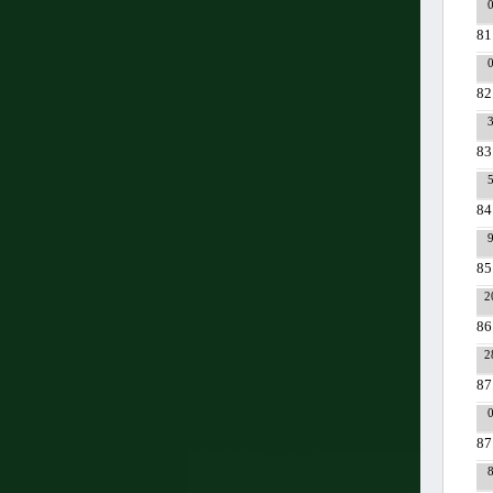
81
82
83
84
85
2
86
2
87
87