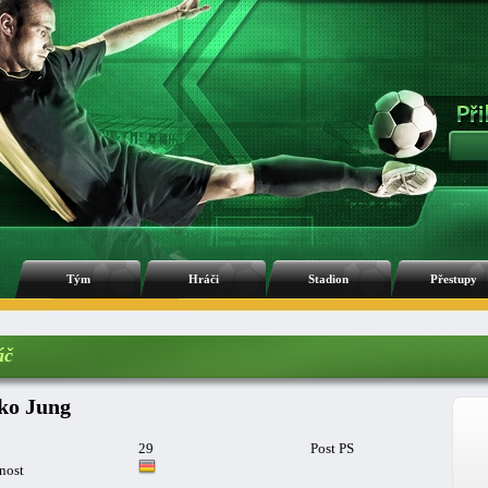
Tým
Hráči
Stadion
Přestupy
áč
ko Jung
29
Post PS
nost