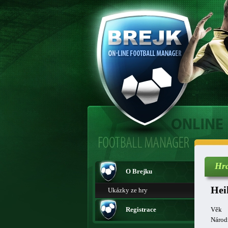
Hr
O Brejku
Hei
Ukázky ze hry
Registrace
Věk
Národ