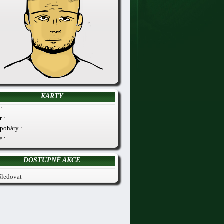
KARTY
:
r :
poháry :
e :
DOSTUPNÉ AKCE
Sledovat