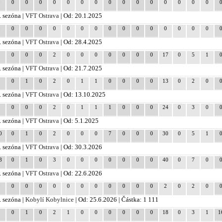
0
0
0
0
0
0
0
0
0
0
0
0
0
0
0
0
. sezóna |
VFT Ostrava
| Od: 20.1.2025
0
0
0
0
0
0
0
0
0
0
0
0
0
0
0
0
. sezóna |
VFT Ostrava
| Od: 28.4.2025
3
0
0
0
2
0
0
0
0
0
0
0
17
0
5
1
. sezóna |
VFT Ostrava
| Od: 21.7.2025
5
0
1
0
2
0
1
1
0
0
0
0
13
0
2
0
. sezóna |
VFT Ostrava
| Od: 13.10.2025
9
0
0
0
2
0
1
1
1
0
0
0
24
0
3
0
. sezóna |
VFT Ostrava
| Od: 5.1.2025
0
0
1
0
2
0
0
0
7
0
0
0
30
0
5
1
. sezóna |
VFT Ostrava
| Od: 30.3.2026
8
0
1
0
3
0
0
0
0
0
0
0
40
0
7
0
. sezóna |
VFT Ostrava
| Od: 22.6.2026
0
0
0
0
0
0
0
0
0
0
0
0
2
0
2
0
. sezóna |
Kobylí Kobylnice
| Od: 25.6.2026 | Částka: 1 111
8
0
1
0
2
1
0
0
0
0
0
0
18
0
3
1
1