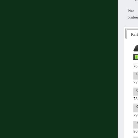
Plat
Smlo
Kari
76
77
78
79
80