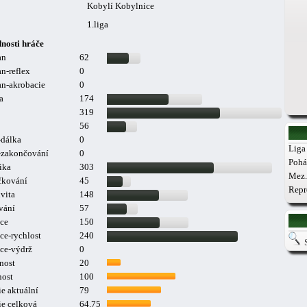
Kobylí Kobylnice
1.liga
nosti hráče
an
62
n-reflex
0
n-akrobacie
0
a
174
319
56
-dálka
0
Liga 
a-zakončování
0
Pohá
ika
303
Mez.
čkování
45
Repr
vita
148
vání
57
ce
150
ce-rychlost
240
ce-výdrž
0
nost
20
nost
100
e aktuální
79
ie celková
64.75