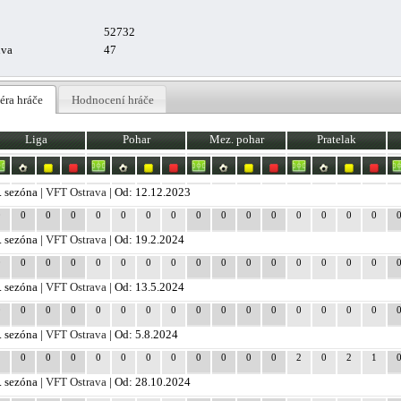
52732
uva
47
éra hráče
Hodnocení hráče
Liga
Pohar
Mez. pohar
Pratelak
. sezóna |
VFT Ostrava
| Od: 12.12.2023
0
0
0
0
0
0
0
0
0
0
0
0
0
0
0
0
. sezóna |
VFT Ostrava
| Od: 19.2.2024
0
0
0
0
0
0
0
0
0
0
0
0
0
0
0
0
. sezóna |
VFT Ostrava
| Od: 13.5.2024
0
0
0
0
0
0
0
0
0
0
0
0
0
0
0
0
. sezóna |
VFT Ostrava
| Od: 5.8.2024
2
0
0
0
0
0
0
0
0
0
0
0
2
0
2
1
. sezóna |
VFT Ostrava
| Od: 28.10.2024