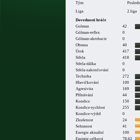
Tým
Posled
Liga
2.liga
Dovednosti hráče
Golman
42
Gólman-reflex
0
Gólman-akrobacie
0
Obrana
40
Útok
417
Střela
418
Střela-dálka
0
Střela-zakončování
0
Technika
272
Hlavičkování
100
Agresivita
169
Přihrávání
44
Kondice
150
Kondice-rychlost
255
Kondice-výdrž
0
Zkušenost
24
Sehranost
41
Energie aktuální
100
Energie celková
78.62