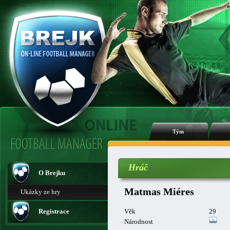
Tým
Hráč
O Brejku
Matmas Miéres
Ukázky ze hry
Registrace
Věk
29
Národnost