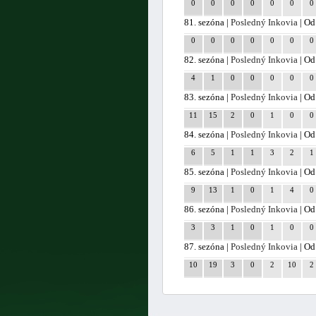
0
0
0
0
0
0
0
81. sezóna |
Posledný Inkovia
| Od
0
0
0
0
0
0
0
82. sezóna |
Posledný Inkovia
| Od
4
1
0
0
0
0
0
83. sezóna |
Posledný Inkovia
| Od
11
15
2
0
1
0
0
84. sezóna |
Posledný Inkovia
| Od
6
5
1
1
3
2
1
85. sezóna |
Posledný Inkovia
| Od
9
13
1
0
1
4
0
86. sezóna |
Posledný Inkovia
| Od
3
3
1
0
1
0
0
87. sezóna |
Posledný Inkovia
| Od
10
19
3
0
2
10
2