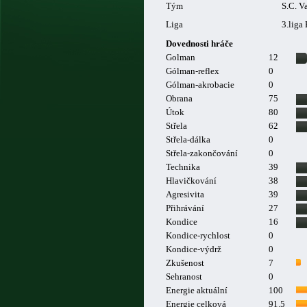
Tým
S.C. V
Liga
3.liga
Dovednosti hráče
Golman
12
Gólman-reflex
0
Gólman-akrobacie
0
Obrana
75
Útok
80
Střela
62
Střela-dálka
0
Střela-zakončování
0
Technika
39
Hlavičkování
38
Agresivita
39
Přihrávání
27
Kondice
16
Kondice-rychlost
0
Kondice-výdrž
0
Zkušenost
7
Sehranost
0
Energie aktuální
100
Energie celková
91.5