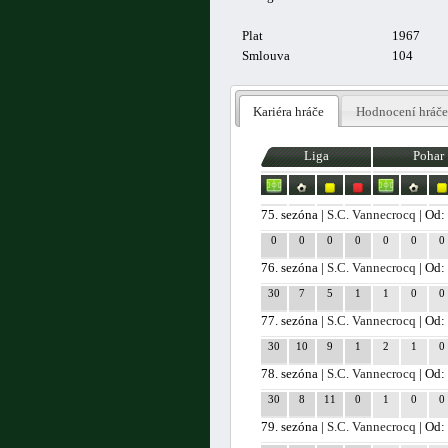
Plat
1967
Smlouva
104
Kariéra hráče
Hodnocení hráče
Liga
Pohar
75. sezóna |
S.C. Vannecrocq
| Od: 
0
0
0
0
0
0
0
76. sezóna |
S.C. Vannecrocq
| Od:
30
7
5
1
1
0
0
77. sezóna |
S.C. Vannecrocq
| Od:
30
10
9
1
2
1
0
78. sezóna |
S.C. Vannecrocq
| Od:
30
8
11
0
1
0
0
79. sezóna |
S.C. Vannecrocq
| Od: