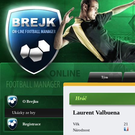
Tým
Hráč
O Brejku
Laurent Valbuena
Ukázky ze hry
Registrace
Věk
21
Národnost