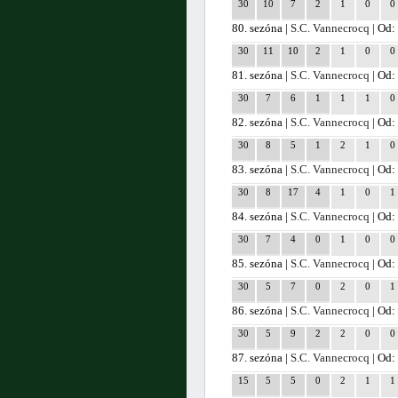
30
10
7
2
1
0
0
80. sezóna |
S.C. Vannecrocq
| Od:
30
11
10
2
1
0
0
81. sezóna |
S.C. Vannecrocq
| Od:
30
7
6
1
1
1
0
82. sezóna |
S.C. Vannecrocq
| Od:
30
8
5
1
2
1
0
83. sezóna |
S.C. Vannecrocq
| Od:
30
8
17
4
1
0
1
84. sezóna |
S.C. Vannecrocq
| Od:
30
7
4
0
1
0
0
85. sezóna |
S.C. Vannecrocq
| Od:
30
5
7
0
2
0
1
86. sezóna |
S.C. Vannecrocq
| Od:
30
5
9
2
2
0
0
87. sezóna |
S.C. Vannecrocq
| Od:
15
5
5
0
2
1
1