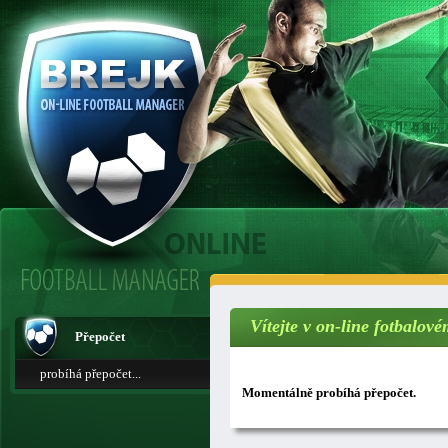
Vítejte v on-line fotbalo
Přepočet
probíhá přepočet...
Momentálně probíhá přepočet.