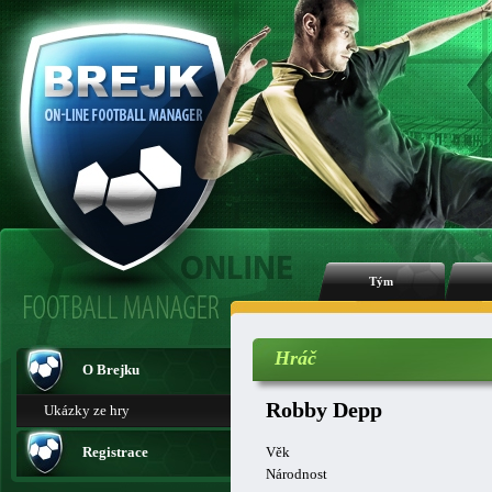
Tým
Hráč
O Brejku
Robby Depp
Ukázky ze hry
Registrace
Věk
Národnost