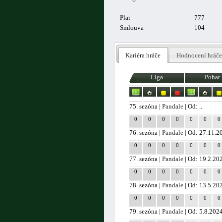
Plat
777
Smlouva
104
Kariéra hráče
Hodnocení hráče
Liga
Pohar
75. sezóna |
Pandale
| Od: ..
0
0
0
0
0
0
0
76. sezóna |
Pandale
| Od: 27.11.2
0
0
0
0
0
0
0
77. sezóna |
Pandale
| Od: 19.2.20
0
0
0
0
0
0
0
78. sezóna |
Pandale
| Od: 13.5.20
0
0
0
0
0
0
0
79. sezóna |
Pandale
| Od: 5.8.202