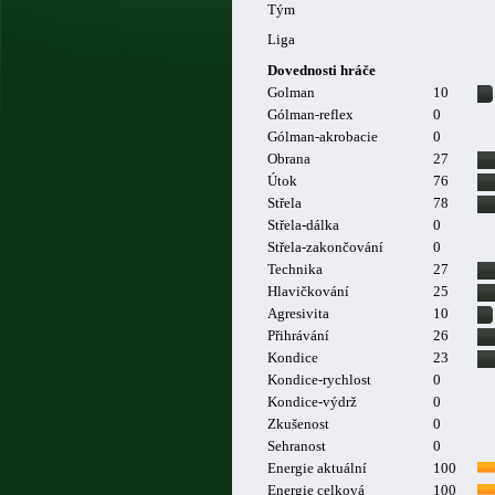
Tým
Liga
Dovednosti hráče
Golman
10
Gólman-reflex
0
Gólman-akrobacie
0
Obrana
27
Útok
76
Střela
78
Střela-dálka
0
Střela-zakončování
0
Technika
27
Hlavičkování
25
Agresivita
10
Přihrávání
26
Kondice
23
Kondice-rychlost
0
Kondice-výdrž
0
Zkušenost
0
Sehranost
0
Energie aktuální
100
Energie celková
100