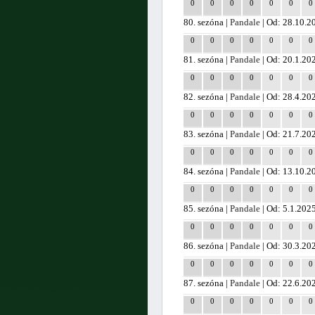
0
0
0
0
0
0
0
80. sezóna |
Pandale
| Od: 28.10.2
0
0
0
0
0
0
0
81. sezóna |
Pandale
| Od: 20.1.20
0
0
0
0
0
0
0
82. sezóna |
Pandale
| Od: 28.4.20
0
0
0
0
0
0
0
83. sezóna |
Pandale
| Od: 21.7.20
0
0
0
0
0
0
0
84. sezóna |
Pandale
| Od: 13.10.2
0
0
0
0
0
0
0
85. sezóna |
Pandale
| Od: 5.1.202
0
0
0
0
0
0
0
86. sezóna |
Pandale
| Od: 30.3.20
0
0
0
0
0
0
0
87. sezóna |
Pandale
| Od: 22.6.20
0
0
0
0
0
0
0