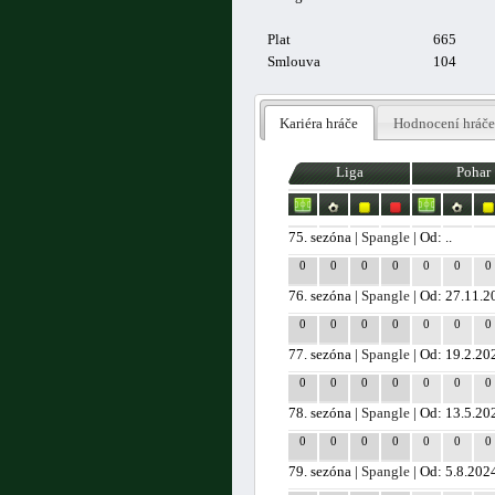
Plat
665
Smlouva
104
Kariéra hráče
Hodnocení hráče
Liga
Pohar
75. sezóna |
Spangle
| Od: ..
0
0
0
0
0
0
0
76. sezóna |
Spangle
| Od: 27.11.2
0
0
0
0
0
0
0
77. sezóna |
Spangle
| Od: 19.2.20
0
0
0
0
0
0
0
78. sezóna |
Spangle
| Od: 13.5.20
0
0
0
0
0
0
0
79. sezóna |
Spangle
| Od: 5.8.202