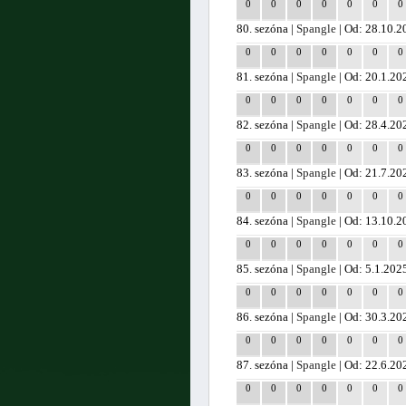
0
0
0
0
0
0
0
80. sezóna |
Spangle
| Od: 28.10.2
0
0
0
0
0
0
0
81. sezóna |
Spangle
| Od: 20.1.20
0
0
0
0
0
0
0
82. sezóna |
Spangle
| Od: 28.4.20
0
0
0
0
0
0
0
83. sezóna |
Spangle
| Od: 21.7.20
0
0
0
0
0
0
0
84. sezóna |
Spangle
| Od: 13.10.2
0
0
0
0
0
0
0
85. sezóna |
Spangle
| Od: 5.1.202
0
0
0
0
0
0
0
86. sezóna |
Spangle
| Od: 30.3.20
0
0
0
0
0
0
0
87. sezóna |
Spangle
| Od: 22.6.20
0
0
0
0
0
0
0