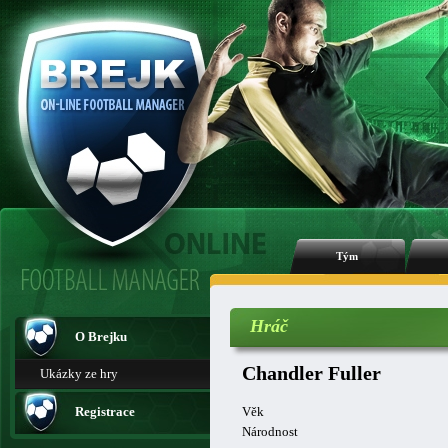
Tým
Hráč
O Brejku
Chandler Fuller
Ukázky ze hry
Registrace
Věk
Národnost