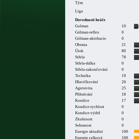
Tým
Liga
Dovednosti hráče
Golman
10
Gólman-reflex
0
Gólman-akrobacie
0
Obrana
21
Útok
80
Střela
78
Střela-dálka
0
Střela-zakončování
0
Technika
19
Hlavičkování
26
Agresivita
25
Přihrávání
18
Kondice
17
Kondice-rychlost
0
Kondice-výdrž
0
Zkušenost
0
Sehranost
0
Energie aktuální
100
Energie celková
100