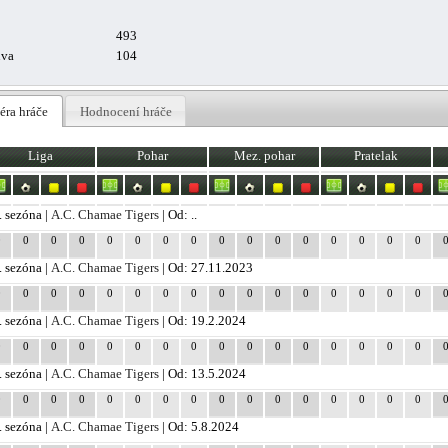
493
uva
104
éra hráče
Hodnocení hráče
Liga
Pohar
Mez. pohar
Pratelak
. sezóna |
A.C. Chamae Tigers
| Od: ..
0
0
0
0
0
0
0
0
0
0
0
0
0
0
0
0
. sezóna |
A.C. Chamae Tigers
| Od: 27.11.2023
0
0
0
0
0
0
0
0
0
0
0
0
0
0
0
0
. sezóna |
A.C. Chamae Tigers
| Od: 19.2.2024
0
0
0
0
0
0
0
0
0
0
0
0
0
0
0
0
. sezóna |
A.C. Chamae Tigers
| Od: 13.5.2024
0
0
0
0
0
0
0
0
0
0
0
0
0
0
0
0
. sezóna |
A.C. Chamae Tigers
| Od: 5.8.2024