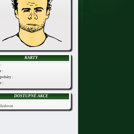
KARTY
:
r :
poháry :
e :
DOSTUPNÉ AKCE
Sledovat