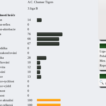
A.C. Chamae Tigers
3.liga B
nosti hráče
an
14
n-reflex
0
n-akrobacie
0
a
76
66
67
-dálka
0
Liga 
a-zakončování
0
Pohá
ika
28
Mez.
čkování
10
Repr
vita
12
vání
10
ce
13
ce-rychlost
0
ce-výdrž
0
nost
0
nost
0
e aktuální
100
ie celková
100