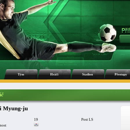
Tým
Hráči
Stadion
Přestupy
áč
i Myung-ju
19
Post LS
nost