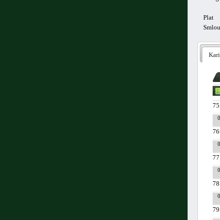
Plat
Smlo
Kari
75
76
77
78
79