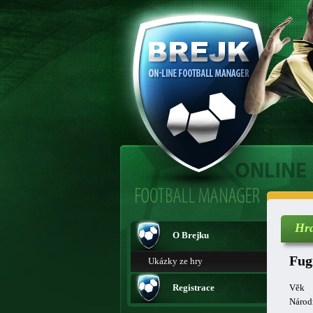
Hr
O Brejku
Fug
Ukázky ze hry
Registrace
Věk
Národ