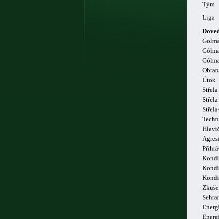
Tým
Liga
Doved
Golm
Gólma
Gólma
Obran
Útok
Střela
Střela
Střel
Techn
Hlavi
Agresi
Přihrá
Kondi
Kondi
Kondi
Zkuše
Sehra
Energi
Energ