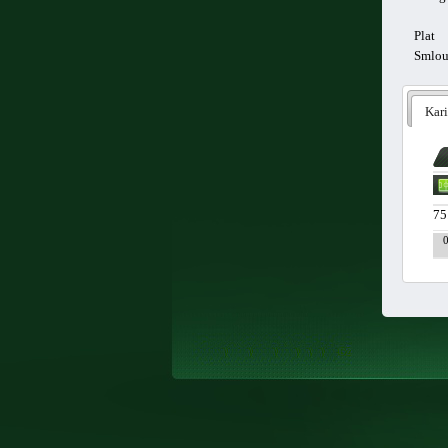
Plat
Smlo
Kari
75