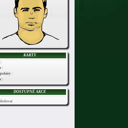
KARTY
:
r :
poháry :
e :
DOSTUPNÉ AKCE
Sledovat