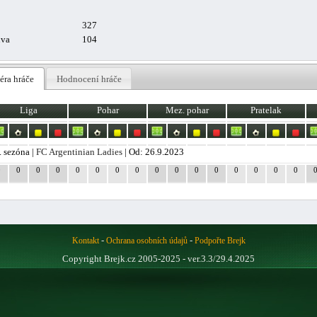
327
uva
104
éra hráče
Hodnocení hráče
Liga
Pohar
Mez. pohar
Pratelak
. sezóna |
FC Argentinian Ladies
| Od: 26.9.2023
0
0
0
0
0
0
0
0
0
0
0
0
0
0
0
0
-
-
Kontakt
Ochrana osobních údajů
Podpořte Brejk
Copyright Brejk.cz 2005-2025 - ver.3.3/29.4.2025