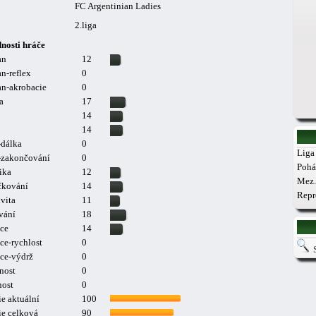
FC Argentinian Ladies
2.liga
nosti hráče
an
12
n-reflex
0
n-akrobacie
0
a
17
14
14
-dálka
0
Liga 
a-zakončování
0
Pohá
ika
12
Mez.
čkování
14
Repr
vita
11
vání
18
ce
14
ce-rychlost
0
ce-výdrž
0
nost
0
nost
0
e aktuální
100
ie celková
90