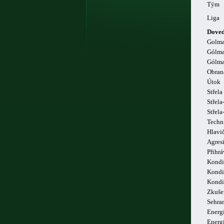
Tým
Liga
Doved
Golm
Gólma
Gólma
Obran
Útok
Střela
Střela
Střel
Techn
Hlavi
Agresi
Přihrá
Kondi
Kondi
Kondi
Zkuše
Sehra
Energi
Energ