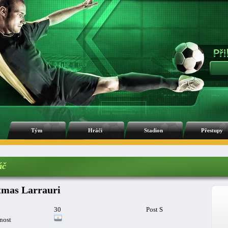
Tým
Hráči
Stadion
Přestupy
áč
mas Larrauri
30
Post S
nost