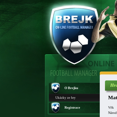
Hr
O Brejku
Mat
Ukázky ze hry
Registrace
Věk
Národ