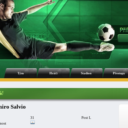
Tým
Hráči
Stadion
Přestupy
áč
iro Salvio
31
Post L
nost