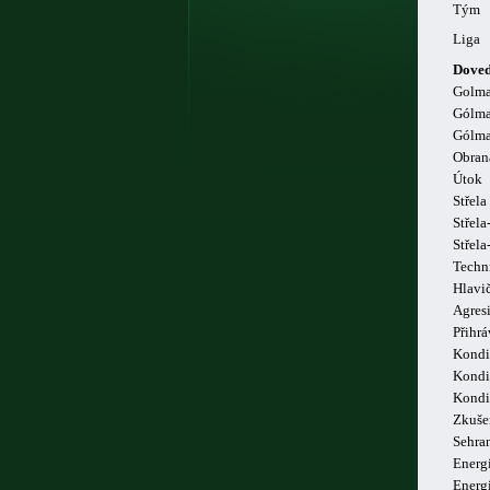
Tým
Liga
Doved
Golm
Gólma
Gólma
Obran
Útok
Střela
Střela
Střel
Techn
Hlavi
Agresi
Přihrá
Kondi
Kondi
Kondi
Zkuše
Sehra
Energi
Energ