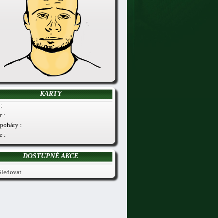
KARTY
:
r :
poháry :
e :
DOSTUPNÉ AKCE
Sledovat