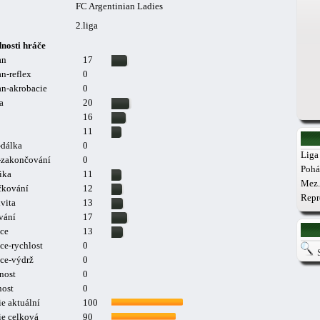
FC Argentinian Ladies
2.liga
nosti hráče
an
17
n-reflex
0
n-akrobacie
0
a
20
16
11
-dálka
0
Liga 
a-zakončování
0
Pohá
ika
11
Mez.
čkování
12
Repr
vita
13
vání
17
ce
13
ce-rychlost
0
ce-výdrž
0
nost
0
nost
0
e aktuální
100
ie celková
90