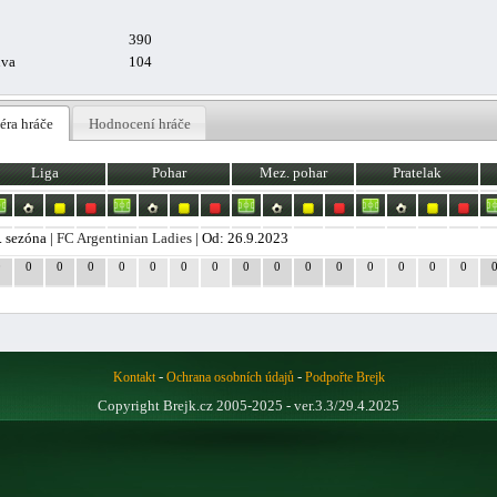
390
uva
104
éra hráče
Hodnocení hráče
Liga
Pohar
Mez. pohar
Pratelak
. sezóna |
FC Argentinian Ladies
| Od: 26.9.2023
0
0
0
0
0
0
0
0
0
0
0
0
0
0
0
0
-
-
Kontakt
Ochrana osobních údajů
Podpořte Brejk
Copyright Brejk.cz 2005-2025 - ver.3.3/29.4.2025