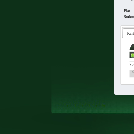
Plat
Smlo
Kari
75