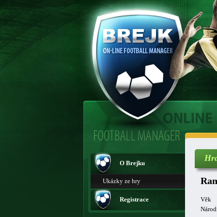
Hr
O Brejku
Ram
Ukázky ze hry
Registrace
Věk
Národ