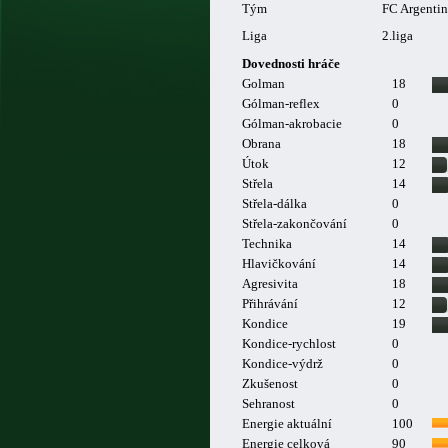
Tým
FC Argentin
Liga
2.liga
Dovednosti hráče
Golman
18
Gólman-reflex
0
Gólman-akrobacie
0
Obrana
18
Útok
12
Střela
14
Střela-dálka
0
Střela-zakončování
0
Technika
14
Hlavičkování
14
Agresivita
18
Přihrávání
12
Kondice
19
Kondice-rychlost
0
Kondice-výdrž
0
Zkušenost
0
Sehranost
0
Energie aktuální
100
Energie celková
90