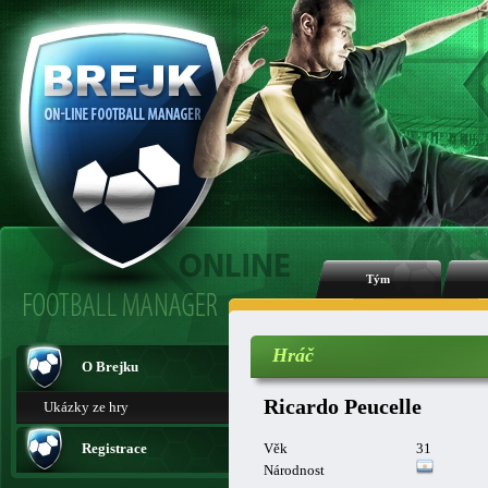
Tým
Hráč
O Brejku
Ricardo Peucelle
Ukázky ze hry
Registrace
Věk
31
Národnost