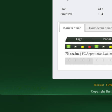
Plat
417
Smlouva
104
Kariéra hráče
Hodnocení hráče
Liga
Pohar
75. sezóna |
FC Argentinian Ladie
0
0
0
0
0
0
0
-
Kontakt
Ochr
Copyright Brej