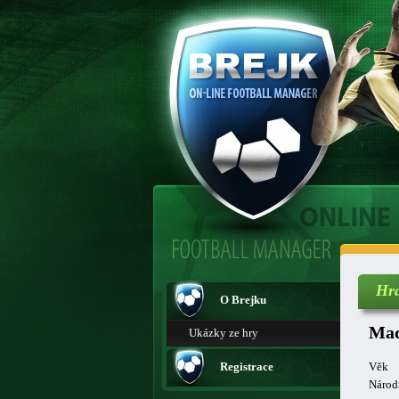
Hr
O Brejku
Mad
Ukázky ze hry
Registrace
Věk
Národ