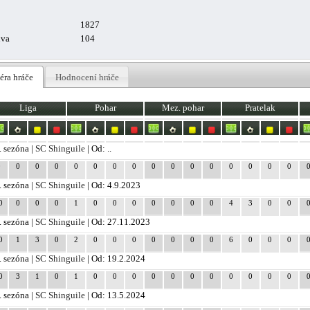
1827
uva
104
éra hráče
Hodnocení hráče
Liga
Pohar
Mez. pohar
Pratelak
. sezóna |
SC Shinguile
| Od: ..
0
0
0
0
0
0
0
0
0
0
0
0
0
0
0
0
. sezóna |
SC Shinguile
| Od: 4.9.2023
0
0
0
0
1
0
0
0
0
0
0
0
4
3
0
0
. sezóna |
SC Shinguile
| Od: 27.11.2023
0
1
3
0
2
0
0
0
0
0
0
0
6
0
0
0
. sezóna |
SC Shinguile
| Od: 19.2.2024
0
3
1
0
1
0
0
0
0
0
0
0
0
0
0
0
. sezóna |
SC Shinguile
| Od: 13.5.2024