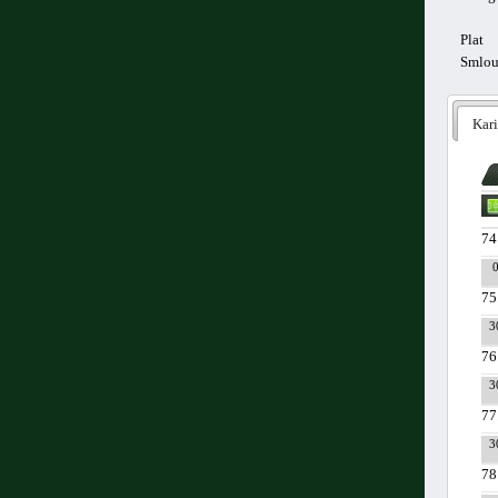
Plat
Smlo
Kari
74
75
3
76
3
77
3
78