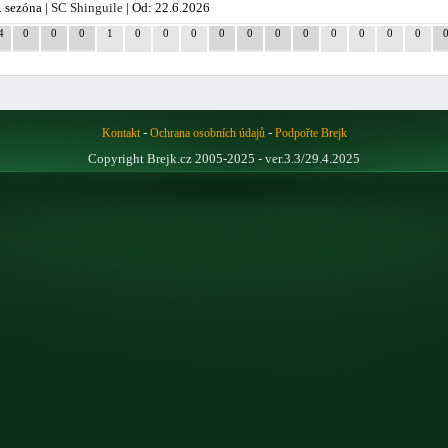
. sezóna |
SC Shinguile
| Od: 22.6.2026
4
0
0
0
1
0
0
0
0
0
0
0
0
0
0
0
-
-
Kontakt
Ochrana osobních údajů
Podpořte Brejk
Copyright Brejk.cz 2005-2025 - ver.3.3/29.4.2025