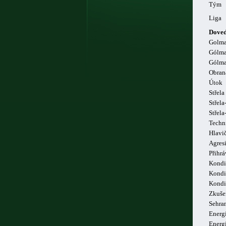
Tým
Liga
Doved
Golm
Gólma
Gólma
Obran
Útok
Střela
Střela
Střel
Techn
Hlavi
Agresi
Přihrá
Kondi
Kondi
Kondi
Zkuše
Sehra
Energi
Energ