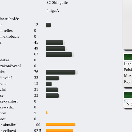
SC Shinguile
4.liga A
nosti hráče
an
12
n-reflex
0
n-akrobacie
0
a
45
49
67
-dálka
0
Liga 
a-zakončování
0
Pohá
ika
76
Mez.
čkování
33
Repr
vita
15
vání
31
ce
33
ce-rychlost
0
ce-výdrž
0
nost
5
nost
0
e aktuální
100
ie celková
92.5