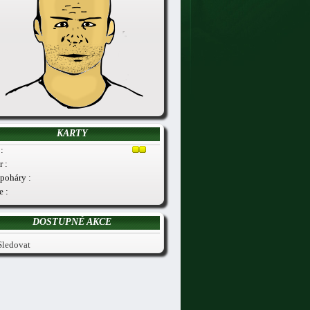
KARTY
:
r :
poháry :
e :
DOSTUPNÉ AKCE
Sledovat