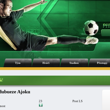
Tým
Hráči
Stadion
Přestupy
áč
ubueze Ajoku
23
Post LS
nost