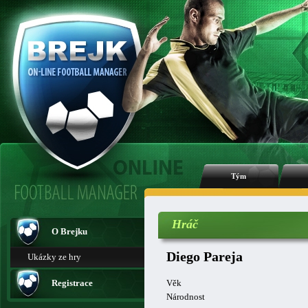
Tým
Hráč
O Brejku
Diego Pareja
Ukázky ze hry
Registrace
Věk
Národnost