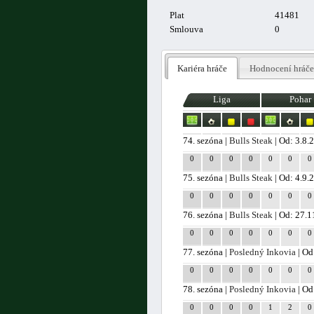
Plat
41481
Smlouva
0
Kariéra hráče
Hodnocení hráče
Liga
Pohar
74. sezóna |
Bulls Steak
| Od: 3.8.
0
0
0
0
0
0
0
75. sezóna |
Bulls Steak
| Od: 4.9.
0
0
0
0
0
0
0
76. sezóna |
Bulls Steak
| Od: 27.1
0
0
0
0
0
0
0
77. sezóna |
Posledný Inkovia
| Od
0
0
0
0
0
0
0
78. sezóna |
Posledný Inkovia
| Od
0
0
0
0
1
2
0