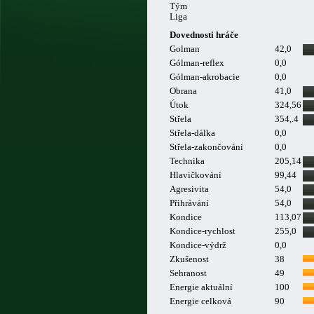
Tým
Liga
Dovednosti hráče
Golman
42,0
Gólman-reflex
0,0
Gólman-akrobacie
0,0
Obrana
41,0
Útok
324,56
Střela
354,.4
Střela-dálka
0,0
Střela-zakončování
0,0
Technika
205,14
Hlavičkování
99,44
Agresivita
54,0
Přihrávání
54,0
Kondice
113,07
Kondice-rychlost
255,0
Kondice-výdrž
0,0
Zkušenost
38
Sehranost
49
Energie aktuální
100
Energie celková
90