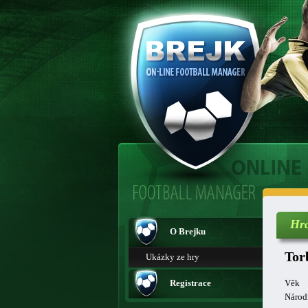
Hr
O Brejku
Tor
Ukázky ze hry
Registrace
Věk
Národ