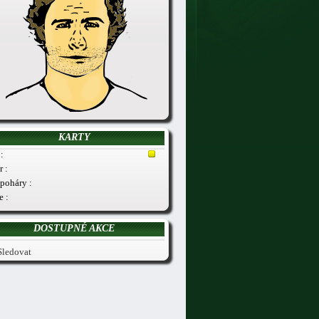
KARTY
:
r :
poháry :
e :
DOSTUPNÉ AKCE
Sledovat