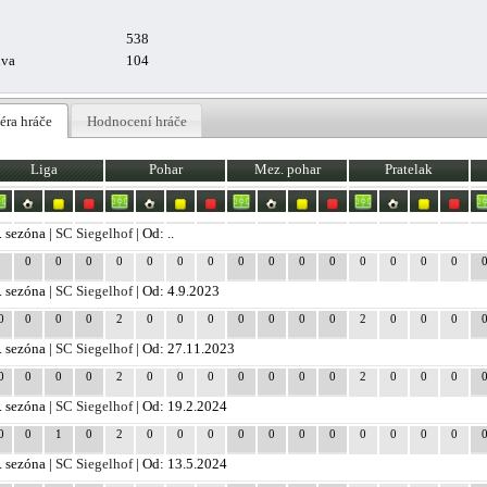
538
uva
104
éra hráče
Hodnocení hráče
Liga
Pohar
Mez. pohar
Pratelak
. sezóna |
SC Siegelhof
| Od: ..
0
0
0
0
0
0
0
0
0
0
0
0
0
0
0
0
. sezóna |
SC Siegelhof
| Od: 4.9.2023
0
0
0
0
2
0
0
0
0
0
0
0
2
0
0
0
. sezóna |
SC Siegelhof
| Od: 27.11.2023
0
0
0
0
2
0
0
0
0
0
0
0
2
0
0
0
. sezóna |
SC Siegelhof
| Od: 19.2.2024
0
0
1
0
2
0
0
0
0
0
0
0
0
0
0
0
. sezóna |
SC Siegelhof
| Od: 13.5.2024