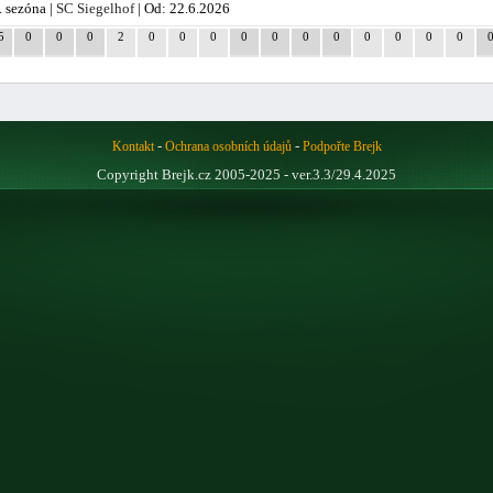
. sezóna |
SC Siegelhof
| Od: 22.6.2026
5
0
0
0
2
0
0
0
0
0
0
0
0
0
0
0
-
-
Kontakt
Ochrana osobních údajů
Podpořte Brejk
Copyright Brejk.cz 2005-2025 - ver.3.3/29.4.2025