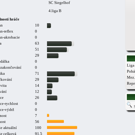
SC Siegelhof
4.liga B
nosti hráče
an
10
n-reflex
0
n-akrobacie
0
a
63
51
29
-dálka
0
Liga 
a-zakončování
0
Pohá
ika
71
Mez.
čkování
29
Repr
vita
14
vání
12
ce
26
ce-rychlost
0
ce-výdrž
0
nost
7
nost
56
e aktuální
100
ie celková
91.5