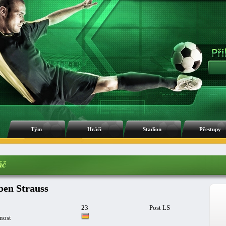
Tým
Hráči
Stadion
Přestupy
áč
ben Strauss
23
Post LS
nost