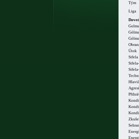
Tým
Liga
Doved
Golm
Gólma
Gólma
Obran
Útok
Střela
Střela
Střel
Techn
Hlavi
Agresi
Přihrá
Kondi
Kondi
Kondi
Zkuše
Sehra
Energi
Energ