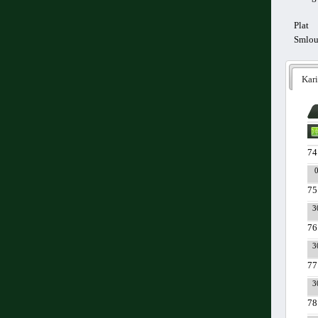
Plat
Smlo
Kari
74
75
3
76
3
77
3
78