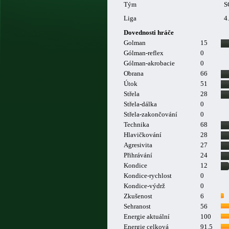
Tým
S
Liga
4
Dovednosti hráče
Golman
15
Gólman-reflex
0
Gólman-akrobacie
0
Obrana
66
Útok
51
Střela
28
Střela-dálka
0
Střela-zakončování
0
Technika
68
Hlavičkování
28
Agresivita
27
Přihrávání
24
Kondice
12
Kondice-rychlost
0
Kondice-výdrž
0
Zkušenost
6
Sehranost
56
Energie aktuální
100
Energie celková
91.5