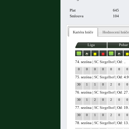
Plat
645
Smlouva
104
Kariéra hráče
Hodnocení hráče
Liga
Pohar
74. sezóna |
SC Siegelhof
| Od: ..
0
0
0
0
0
0
0
75. sezóna |
SC Siegelhof
| Od: 4.
30
1
1
0
2
0
0
76. sezóna |
SC Siegelhof
| Od: 27
30
1
2
0
2
0
0
77. sezóna |
SC Siegelhof
| Od: 19
30
0
1
0
2
0
0
78. sezóna |
SC Siegelhof
| Od: 13