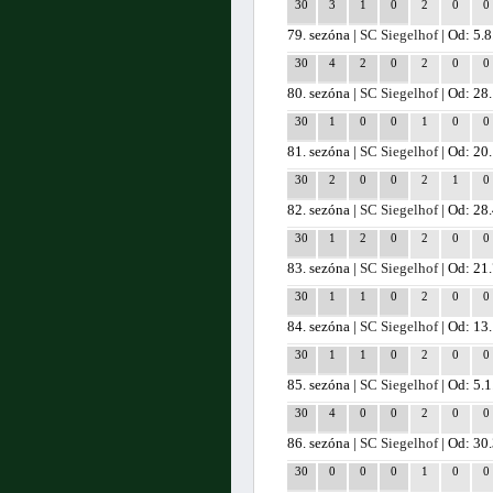
30
3
1
0
2
0
0
79. sezóna |
SC Siegelhof
| Od: 5.
30
4
2
0
2
0
0
80. sezóna |
SC Siegelhof
| Od: 28
30
1
0
0
1
0
0
81. sezóna |
SC Siegelhof
| Od: 20
30
2
0
0
2
1
0
82. sezóna |
SC Siegelhof
| Od: 28
30
1
2
0
2
0
0
83. sezóna |
SC Siegelhof
| Od: 21
30
1
1
0
2
0
0
84. sezóna |
SC Siegelhof
| Od: 13
30
1
1
0
2
0
0
85. sezóna |
SC Siegelhof
| Od: 5.
30
4
0
0
2
0
0
86. sezóna |
SC Siegelhof
| Od: 30
30
0
0
0
1
0
0