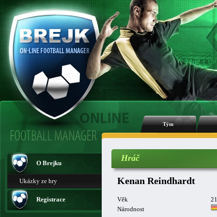
Tým
Hráč
O Brejku
Kenan Reindhardt
Ukázky ze hry
Registrace
Věk
2
Národnost