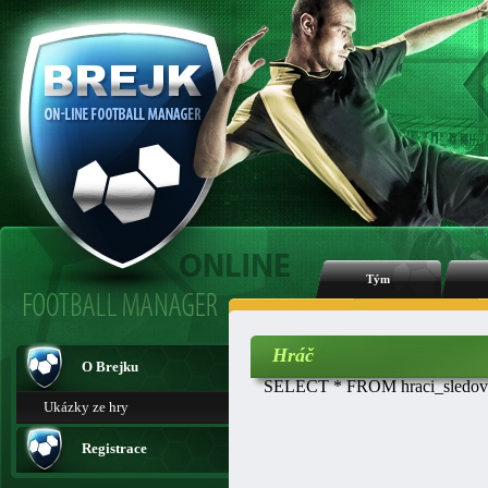
Tým
Hráč
O Brejku
SELECT * FROM hraci_sledovan
Ukázky ze hry
Registrace