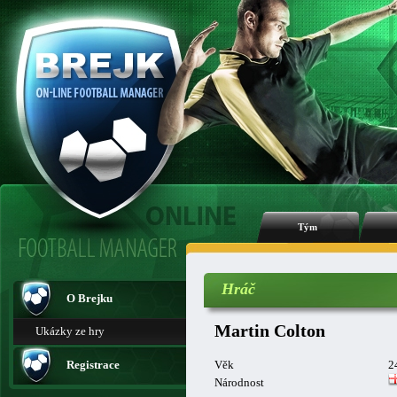
Tým
Hráč
O Brejku
Martin Colton
Ukázky ze hry
Registrace
Věk
2
Národnost