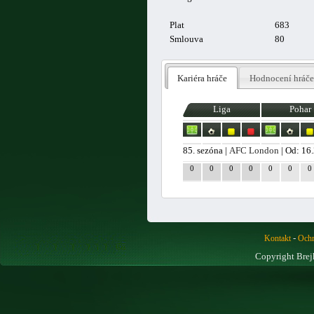
Plat
683
Smlouva
80
Kariéra hráče
Hodnocení hráče
Liga
Pohar
85. sezóna |
AFC London
| Od: 16
0
0
0
0
0
0
0
-
Kontakt
Ochr
Copyright Brej