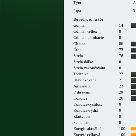
Tým
A
Liga
3
Dovednosti hráče
Golman
14
Gólman-reflex
0
Gólman-akrobacie
0
Obrana
86
Útok
73
Střela
78
Střela-dálka
0
Střela-zakončování
0
Technika
27
Hlavičkování
21
Agresivita
23
Přihrávání
29
Kondice
26
Kondice-rychlost
0
Kondice-výdrž
0
Zkušenost
0
Sehranost
0
Energie aktuální
100
Energie celková
100