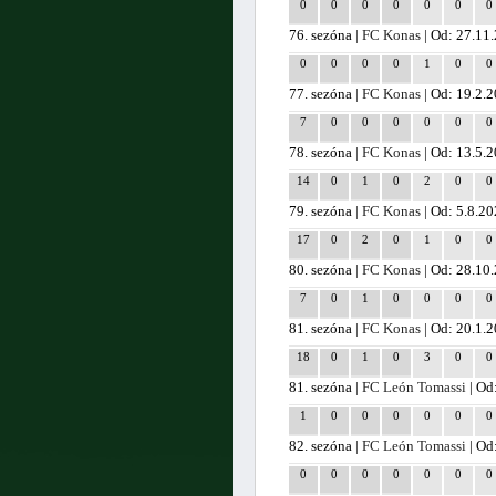
0
0
0
0
0
0
0
76. sezóna |
FC Konas
| Od: 27.11
0
0
0
0
1
0
0
77. sezóna |
FC Konas
| Od: 19.2.
7
0
0
0
0
0
0
78. sezóna |
FC Konas
| Od: 13.5.
14
0
1
0
2
0
0
79. sezóna |
FC Konas
| Od: 5.8.2
17
0
2
0
1
0
0
80. sezóna |
FC Konas
| Od: 28.10
7
0
1
0
0
0
0
81. sezóna |
FC Konas
| Od: 20.1.
18
0
1
0
3
0
0
81. sezóna |
FC León Tomassi
| Od
1
0
0
0
0
0
0
82. sezóna |
FC León Tomassi
| Od
0
0
0
0
0
0
0