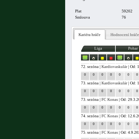
Plat
59202
Smlouva
76
Kariéra hráče
Hodnocení hráče
Liga
Pohar
72. sezóna |
Kardiovaskulár
| Od: 
0
0
0
0
0
0
0
73. sezóna |
Kardiovaskulár
| Od: 
0
0
0
0
0
0
0
73. sezóna |
FC Konas
| Od: 29.3.2
0
0
0
0
0
0
0
74. sezóna |
FC Konas
| Od: 12.6.
0
0
0
0
0
0
0
75. sezóna |
FC Konas
| Od: 4.9.2