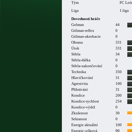
Tým
FC Leó
Liga
1.liga
Dovednosti hráče
Golman
44
Gólman-reflex
0
Gólman-akrobacie
0
Obrana
331
Útok
331
Střela
34
Střela-dálka
0
Střela-zakončování
0
Technika
350
Hlavičkování
31
Agresivita
100
Přihrávání
31
Kondice
200
Kondice-rychlost
254
Kondice-výdrž
0
Zkušenost
30
Sehranost
0
Energie aktuální
100
Energie celková
90