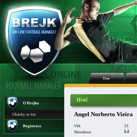
Tým
Hráč
O Brejku
Angel Norberto Vieira
Ukázky ze hry
Registrace
Věk
33
Národnost