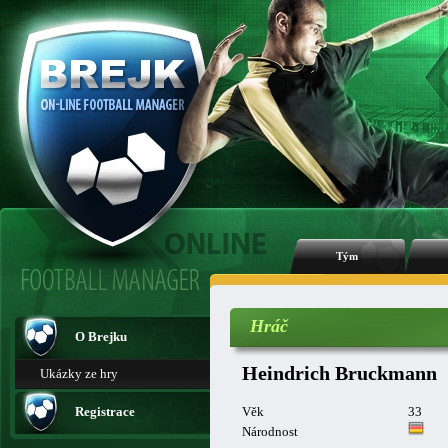
Tým
Hráč
O Brejku
Heindrich Bruckmann
Ukázky ze hry
Registrace
Věk
33
Národnost