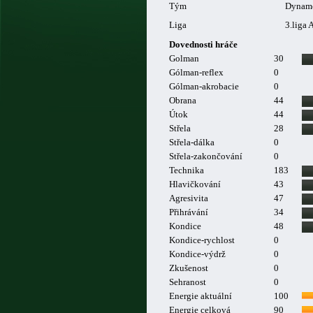
Tým
Dynamo
Liga
3.liga 
Dovednosti hráče
Golman
30
Gólman-reflex
0
Gólman-akrobacie
0
Obrana
44
Útok
44
Střela
28
Střela-dálka
0
Střela-zakončování
0
Technika
183
Hlavičkování
43
Agresivita
47
Přihrávání
34
Kondice
48
Kondice-rychlost
0
Kondice-výdrž
0
Zkušenost
0
Sehranost
0
Energie aktuální
100
Energie celková
90