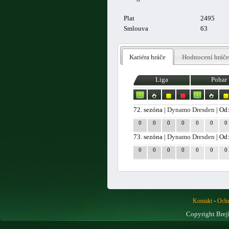
Plat
2495
Smlouva
63
Kariéra hráče
Hodnocení hráče
Liga
Pohar
72. sezóna |
Dynamo Dresden
| Od
0
0
0
0
0
0
0
73. sezóna |
Dynamo Dresden
| Od
0
0
0
0
0
0
0
-
Kontakt
Ochr
Copyright Brej