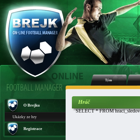
Tým
Hráč
O Brejku
SELECT * FROM hraci_sledovan
Ukázky ze hry
Registrace