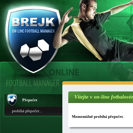
Vítejte v on-line fotbalo
Přepočet
probíhá přepočet...
Momentálně probíhá přepočet.