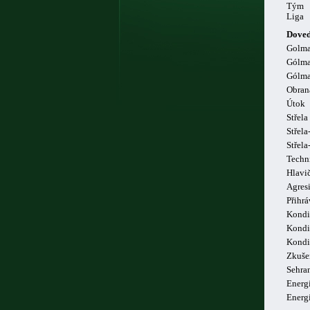
Tým
Liga
Doved
Golm
Gólma
Gólma
Obran
Útok
Střela
Střela
Střel
Techn
Hlavi
Agresi
Přihrá
Kondi
Kondi
Kondi
Zkuše
Sehra
Energi
Energ