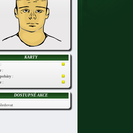
KARTY
:
r :
poháry :
e :
DOSTUPNÉ AKCE
Sledovat