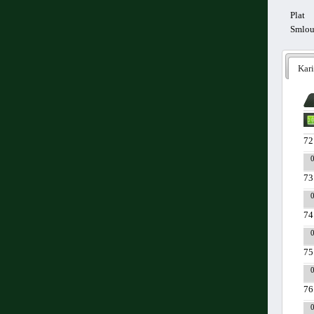
Plat
Smlo
Kari
72
73
74
75
76