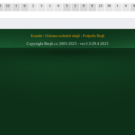
3
12
1
0
2
5
1
0
5
2
0
0
23
30
1
0
-
-
Kontakt
Ochrana osobních údajů
Podpořte Brejk
Copyright Brejk.cz 2005-2025 - ver.3.3/29.4.2025