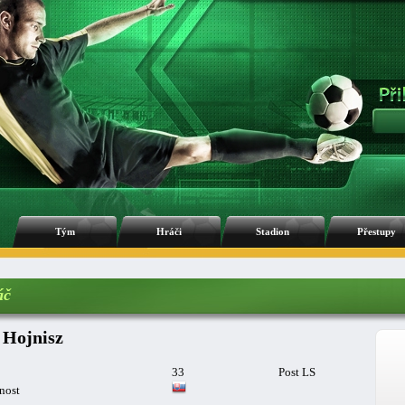
Tým
Hráči
Stadion
Přestupy
áč
 Hojnisz
33
Post LS
nost