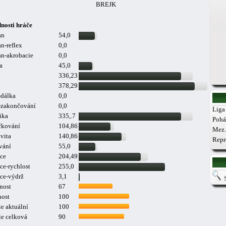
BREJK
nosti hráče
an
54,0
n-reflex
0,0
n-akrobacie
0,0
a
45,0
336,23
378,29
-dálka
0,0
a-zakončování
0,0
Liga 
ika
335,.7
Pohá
čkování
104,86
Mez.
vita
140,86
Repr
vání
55,0
ce
204,49
ce-rychlost
255,0
ce-výdrž
3,1
nost
67
nost
100
e aktuální
100
ie celková
90