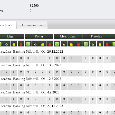
82560
uva
0
éra hráče
Hodnocení hráče
Liga
Pohar
Mez. pohar
Pratelak
. sezóna |
Banking Nižbor II.
| Od: 26.12.2022
0
0
0
0
0
0
0
0
0
0
0
0
0
0
0
0
. sezóna |
Banking Nižbor II.
| Od: 13.3.2023
0
0
0
0
0
0
0
0
0
0
0
0
0
0
0
0
. sezóna |
Banking Nižbor II.
| Od: 12.6.2023
0
0
0
0
0
0
0
0
0
0
0
0
0
0
0
0
. sezóna |
Banking Nižbor II.
| Od: 4.9.2023
0
0
0
0
0
0
0
0
0
0
0
0
0
0
0
0
. sezóna |
Banking Nižbor II.
| Od: 27.11.2023
0
0
0
0
0
0
0
0
0
0
0
0
0
0
0
0