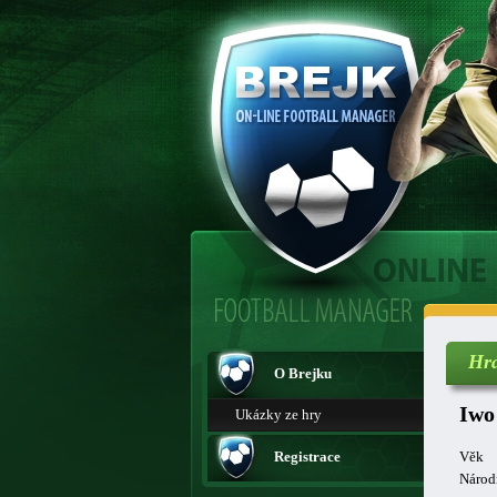
Hr
O Brejku
Iwo
Ukázky ze hry
Registrace
Věk
Národ