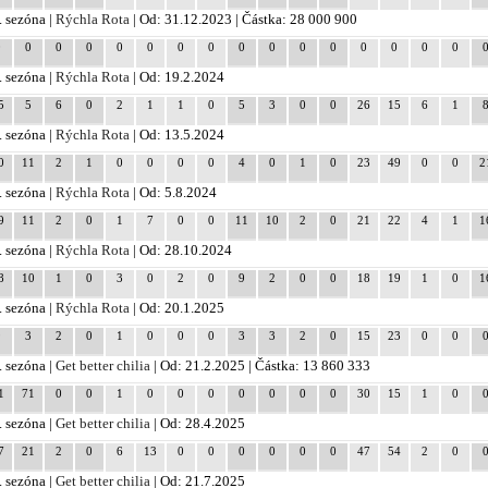
. sezóna |
Rýchla Rota
| Od: 31.12.2023 | Částka: 28 000 900
0
0
0
0
0
0
0
0
0
0
0
0
0
0
0
0
. sezóna |
Rýchla Rota
| Od: 19.2.2024
5
5
6
0
2
1
1
0
5
3
0
0
26
15
6
1
. sezóna |
Rýchla Rota
| Od: 13.5.2024
0
11
2
1
0
0
0
0
4
0
1
0
23
49
0
0
2
. sezóna |
Rýchla Rota
| Od: 5.8.2024
9
11
2
0
1
7
0
0
11
10
2
0
21
22
4
1
1
. sezóna |
Rýchla Rota
| Od: 28.10.2024
8
10
1
0
3
0
2
0
9
2
0
0
18
19
1
0
1
. sezóna |
Rýchla Rota
| Od: 20.1.2025
9
3
2
0
1
0
0
0
3
3
2
0
15
23
0
0
. sezóna |
Get better chilia
| Od: 21.2.2025 | Částka: 13 860 333
1
71
0
0
1
0
0
0
0
0
0
0
30
15
1
0
. sezóna |
Get better chilia
| Od: 28.4.2025
7
21
2
0
6
13
0
0
0
0
0
0
47
54
2
0
. sezóna |
Get better chilia
| Od: 21.7.2025