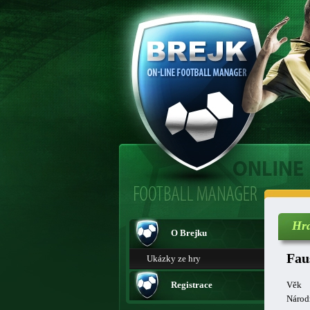
Hr
O Brejku
Fau
Ukázky ze hry
Registrace
Věk
Národ