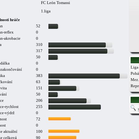
FC León Tomassi
1.liga
nosti hráče
an
52
n-reflex
0
n-akrobacie
0
a
310
317
50
-dálka
0
Liga 
a-zakončování
0
Pohá
ika
383
Mez.
čkování
63
Repr
vita
151
vání
50
ce
206
ce-rychlost
255
ce-výdrž
0
nost
72
nost
0
e aktuální
100
ie celková
90