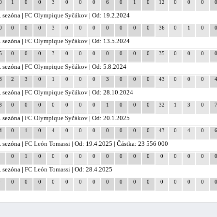
0
1
0
0
3
0
0
0
6
0
1
0
12
0
0
0
. sezóna |
FC Olympique Syčákov
| Od: 19.2.2024
0
0
0
0
3
0
0
0
0
0
0
0
36
0
1
0
. sezóna |
FC Olympique Syčákov
| Od: 13.5.2024
5
0
0
0
3
0
0
0
0
0
0
0
35
0
0
0
. sezóna |
FC Olympique Syčákov
| Od: 5.8.2024
8
2
3
0
1
0
0
0
3
0
0
0
43
0
0
0
. sezóna |
FC Olympique Syčákov
| Od: 28.10.2024
3
0
0
0
0
0
0
0
1
0
0
0
32
1
3
0
. sezóna |
FC Olympique Syčákov
| Od: 20.1.2025
4
0
1
0
4
0
0
0
0
0
0
0
43
0
4
0
. sezóna |
FC León Tomassi
| Od: 19.4.2025 | Částka: 23 556 000
1
0
1
0
0
0
0
0
0
0
0
0
0
0
0
0
. sezóna |
FC León Tomassi
| Od: 28.4.2025
0
0
0
0
0
0
0
0
0
0
0
0
0
0
0
0