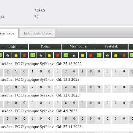
72830
uva
75
éra hráče
Hodnocení hráče
Liga
Pohar
Mez. pohar
Pratelak
. sezóna |
FC Olympique Syčákov
| Od: 25.12.2022
2
0
1
0
1
0
0
0
2
0
1
0
0
0
0
0
. sezóna |
FC Olympique Syčákov
| Od: 13.3.2023
0
0
0
0
2
0
0
0
4
0
0
0
0
0
0
0
. sezóna |
FC Olympique Syčákov
| Od: 12.6.2023
1
0
0
0
2
0
1
0
6
0
0
0
0
0
0
0
. sezóna |
FC Olympique Syčákov
| Od: 4.9.2023
1
0
0
0
3
0
0
0
6
0
0
0
0
0
0
0
. sezóna |
FC Olympique Syčákov
| Od: 27.11.2023