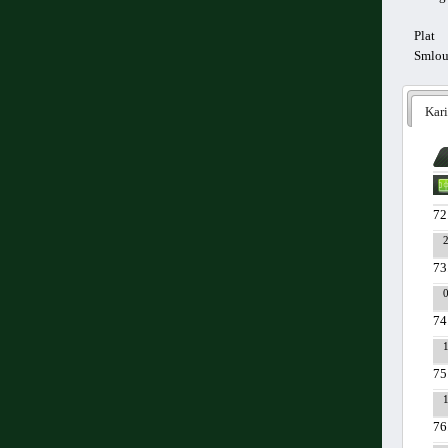
Plat
Smlo
Kari
72
73
74
75
76