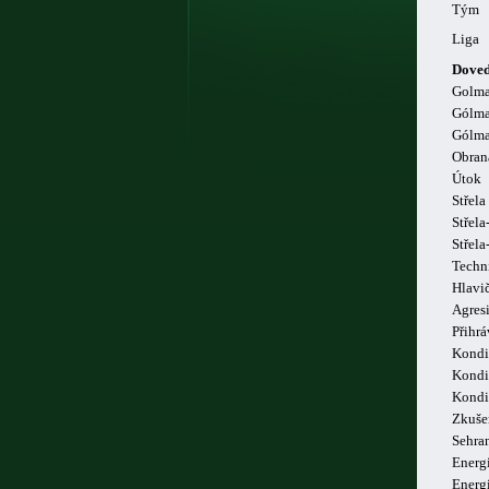
Tým
Liga
Doved
Golm
Gólma
Gólma
Obran
Útok
Střela
Střela
Střel
Techn
Hlavi
Agresi
Přihrá
Kondi
Kondi
Kondi
Zkuše
Sehra
Energi
Energ