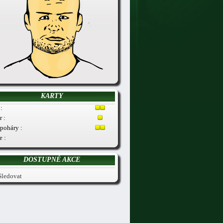
KARTY
:
r :
poháry :
e :
DOSTUPNÉ AKCE
Sledovat