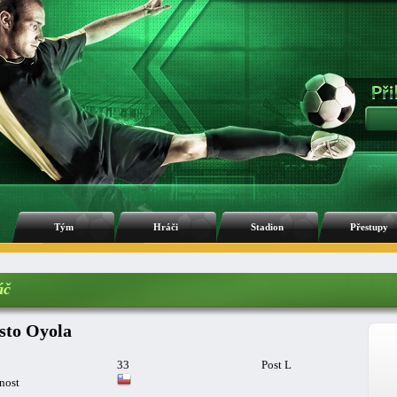
Tým
Hráči
Stadion
Přestupy
áč
sto Oyola
33
Post L
nost