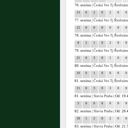
76. sezóna |
Česká Ves Tj Řetězár
13
0
2
0
2
0
0
77. sezóna |
Česká Ves Tj Řetězár
12
0
0
0
0
0
0
78. sezóna |
Česká Ves Tj Řetězár
8
2
1
0
2
0
0
79. sezóna |
Česká Ves Tj Řetězár
21
0
3
0
1
0
0
80. sezóna |
Česká Ves Tj Řetězár
10
0
1
0
0
0
0
81. sezóna |
Česká Ves Tj Řetězár
11
0
3
0
3
0
0
81. sezóna |
Slavia Praha
| Od: 19.
3
0
0
0
0
0
0
82. sezóna |
Slavia Praha
| Od: 28.
18
1
2
0
2
0
0
83. sezóna |
Slavia Praha
| Od: 21.