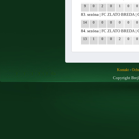
9
0
2
0
1
0
0
83. sezóna |
FC ZLATO BREDA
| 
14
0
0
0
0
0
0
84. sezóna |
FC ZLATO BREDA
| 
13
1
0
0
2
0
0
-
Kontakt
Ochr
Copyright Brej