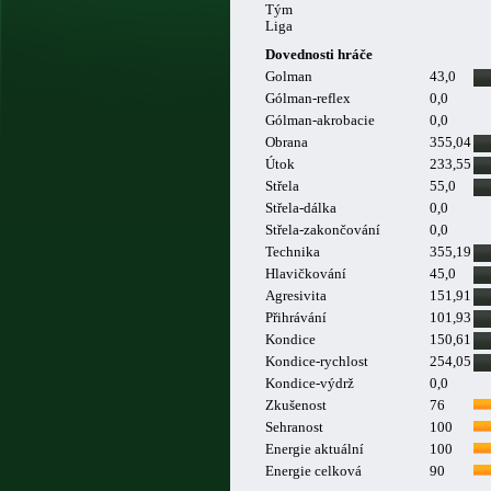
Tým
Liga
Dovednosti hráče
Golman
43,0
Gólman-reflex
0,0
Gólman-akrobacie
0,0
Obrana
355,04
Útok
233,55
Střela
55,0
Střela-dálka
0,0
Střela-zakončování
0,0
Technika
355,19
Hlavičkování
45,0
Agresivita
151,91
Přihrávání
101,93
Kondice
150,61
Kondice-rychlost
254,05
Kondice-výdrž
0,0
Zkušenost
76
Sehranost
100
Energie aktuální
100
Energie celková
90