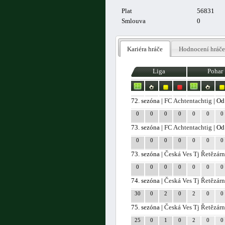
Plat
56831
Smlouva
0
Kariéra hráče
Hodnocení hráče
Liga
Pohar
72. sezóna |
FC Achtentachtig
| Od
0
0
0
0
0
0
0
73. sezóna |
FC Achtentachtig
| Od
0
0
0
0
0
0
0
73. sezóna |
Česká Ves Tj Řetězár
0
0
0
0
0
0
0
74. sezóna |
Česká Ves Tj Řetězár
30
0
2
0
2
0
0
75. sezóna |
Česká Ves Tj Řetězár
25
0
1
0
2
0
0