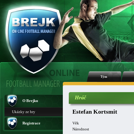
Tým
Hráč
O Brejku
Estefan Kortsmit
Ukázky ze hry
Registrace
Věk
Národnost