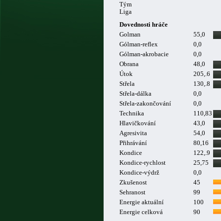
Tým
Liga
Dovednosti hráče
Golman
55,0
Gólman-reflex
0,0
Gólman-akrobacie
0,0
Obrana
48,0
Útok
205,.6
Střela
130,.8
Střela-dálka
0,0
Střela-zakončování
0,0
Technika
110,83
Hlavičkování
43,0
Agresivita
54,0
Přihrávání
80,16
Kondice
122,.9
Kondice-rychlost
25,75
Kondice-výdrž
0,0
Zkušenost
45
Sehranost
99
Energie aktuální
100
Energie celková
90