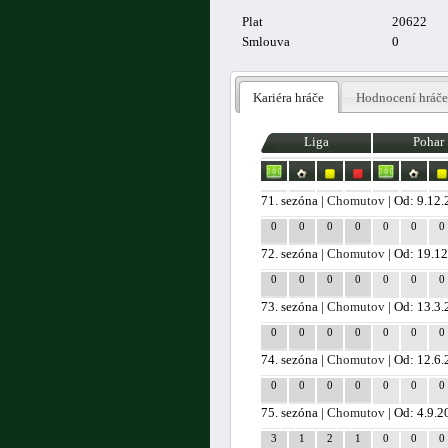
Plat
20622
Smlouva
0
Kariéra hráče
Hodnocení hráče
Liga
Pohar
71. sezóna |
Chomutov
| Od: 9.12
0
0
0
0
0
0
0
72. sezóna |
Chomutov
| Od: 19.1
0
0
0
0
0
0
0
73. sezóna |
Chomutov
| Od: 13.3
0
0
0
0
0
0
0
74. sezóna |
Chomutov
| Od: 12.6
0
0
0
0
0
0
0
75. sezóna |
Chomutov
| Od: 4.9.2
3
1
2
1
0
0
0