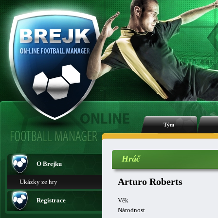
Tým
Hráč
O Brejku
Arturo Roberts
Ukázky ze hry
Registrace
Věk
Národnost