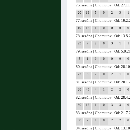
76. sezóna |
Chomutov
| Od: 27.1
20
13
5
0
2
3
1
77. sezóna |
Chomutov
| Od: 19.2
19
16
1
0
0
0
0
78. sezóna |
Chomutov
| Od: 13.5
23
7
2
0
3
1
1
79. sezóna |
Chomutov
| Od: 5.8.2
5
1
0
0
0
0
0
80. sezóna |
Chomutov
| Od: 28.1
27
3
2
0
2
1
0
81. sezóna |
Chomutov
| Od: 20.1
28
45
4
1
2
2
0
82. sezóna |
Chomutov
| Od: 28.4
30
12
1
0
3
3
0
83. sezóna |
Chomutov
| Od: 21.7
30
7
0
0
2
2
0
84. sezóna |
Chomutov
| Od: 13.1