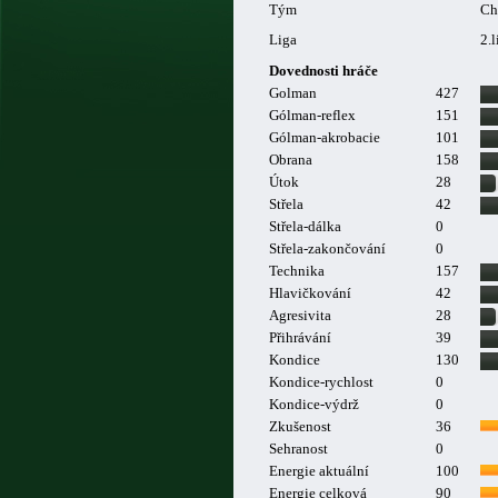
Tým
Ch
Liga
2.l
Dovednosti hráče
Golman
427
Gólman-reflex
151
Gólman-akrobacie
101
Obrana
158
Útok
28
Střela
42
Střela-dálka
0
Střela-zakončování
0
Technika
157
Hlavičkování
42
Agresivita
28
Přihrávání
39
Kondice
130
Kondice-rychlost
0
Kondice-výdrž
0
Zkušenost
36
Sehranost
0
Energie aktuální
100
Energie celková
90