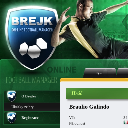
Tým
Hráč
O Brejku
Braulio Galindo
Ukázky ze hry
Registrace
Věk
34
Národnost