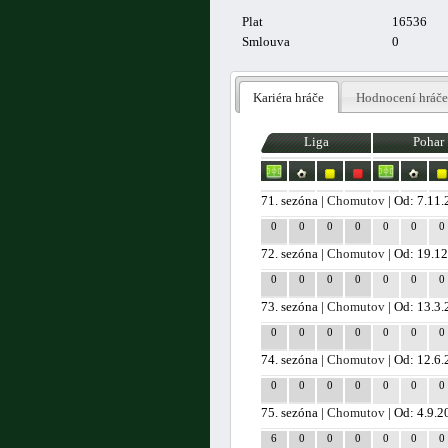
Plat
16536
Smlouva
0
Kariéra hráče
Hodnocení hráče
Liga
Pohar
71. sezóna |
Chomutov
| Od: 7.11
0
0
0
0
0
0
0
72. sezóna |
Chomutov
| Od: 19.1
0
0
0
0
0
0
0
73. sezóna |
Chomutov
| Od: 13.3
0
0
0
0
0
0
0
74. sezóna |
Chomutov
| Od: 12.6
0
0
0
0
0
0
0
75. sezóna |
Chomutov
| Od: 4.9.2
6
0
0
0
0
0
0