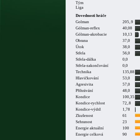
Tým
Liga
Dovednosti hráče
Golman
205,.9
Gólman-reflex
40,08
Gólman-akrobacie
10,13
Obrana
37,0
Útok
38,0
Střela
56,0
Střela-dálka
0,0
Střela-zakončování
0,0
Technika
135,88
Hlavičkování
53,0
Agresivita
57,0
Přihrávání
48,0
Kondice
100,35
Kondice-rychlost
72,.8
Kondice-výdrž
1,78
Zkušenost
61
Sehranost
23
Energie aktuální
100
Energie celková
90