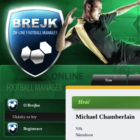
Tým
Hráč
O Brejku
Michael Chamberlain
Ukázky ze hry
Registrace
Věk
Národnost