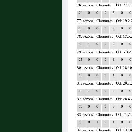
76. sezóna |
Chomutov
| Od: 27.1
24
0
0
0
3
0
0
77. sezóna |
Chomutov
| Od: 19.2
20
0
0
0
2
0
0
78. sezóna |
Chomutov
| Od: 13.5
19
1
0
0
2
0
0
79. sezóna |
Chomutov
| Od: 5.8.2
25
0
0
0
3
0
0
80. sezóna |
Chomutov
| Od: 28.1
19
0
0
0
1
0
0
81. sezóna |
Chomutov
| Od: 20.1
30
1
0
0
2
0
0
82. sezóna |
Chomutov
| Od: 28.4
30
0
0
0
3
0
0
83. sezóna |
Chomutov
| Od: 21.7
18
0
1
0
1
0
0
84. sezóna |
Chomutov
| Od: 13.1