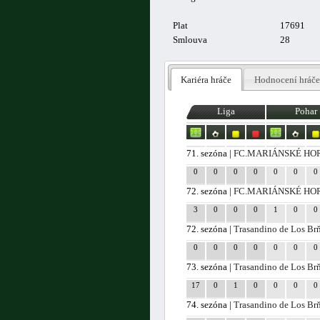
Plat
17691
Smlouva
28
Kariéra hráče
Hodnocení hráče
Liga
Pohar
71. sezóna |
FC.MARIÁNSKÉ HO
0
0
0
0
0
0
0
72. sezóna |
FC.MARIÁNSKÉ HO
3
0
0
0
1
0
0
72. sezóna |
Trasandino de Los Br
0
0
0
0
0
0
0
73. sezóna |
Trasandino de Los Br
17
0
1
0
0
0
0
74. sezóna |
Trasandino de Los Br