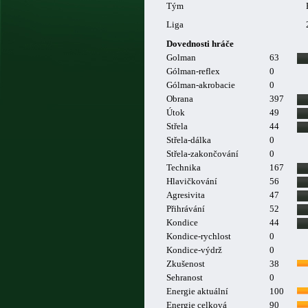
Tým
Liga
Dovednosti hráče
Golman
63
Gólman-reflex
0
Gólman-akrobacie
0
Obrana
397
Útok
49
Střela
44
Střela-dálka
0
Střela-zakončování
0
Technika
167
Hlavičkování
56
Agresivita
47
Přihrávání
52
Kondice
44
Kondice-rychlost
0
Kondice-výdrž
0
Zkušenost
38
Sehranost
0
Energie aktuální
100
Energie celková
90