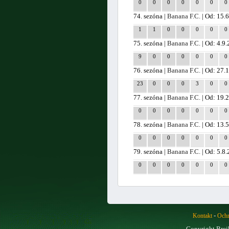
0
0
0
0
0
0
0
74. sezóna |
Banana F.C.
| Od: 15.6
1
1
0
0
0
0
0
75. sezóna |
Banana F.C.
| Od: 4.9
9
0
0
0
0
0
0
76. sezóna |
Banana F.C.
| Od: 27.
23
0
0
0
3
0
0
77. sezóna |
Banana F.C.
| Od: 19.
0
0
0
0
0
0
0
78. sezóna |
Banana F.C.
| Od: 13.
0
0
0
0
0
0
0
79. sezóna |
Banana F.C.
| Od: 5.8
0
0
0
0
0
0
0
-
Kontakt
Ochr
Copyright Brej