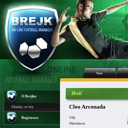
Tým
Hráč
O Brejku
Cleo Arconada
Ukázky ze hry
Registrace
Věk
Národnost