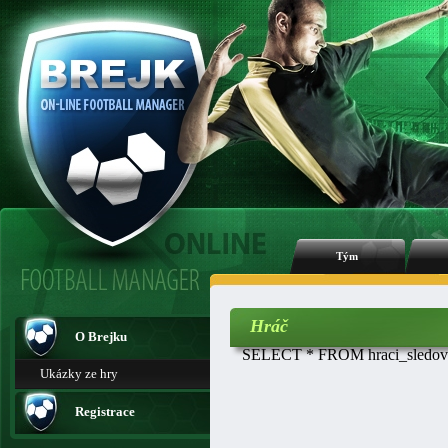
Tým
Hráč
O Brejku
SELECT * FROM hraci_sledovan
Ukázky ze hry
Registrace