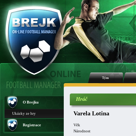
Tým
Hráč
O Brejku
Varela Lotina
Ukázky ze hry
Registrace
Věk
Národnost