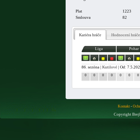
Plat
1223
Smlouva
82
Kariéra hráče
Hodnocení hráče
Liga
Pohar
86. sezóna |
Kutilové
| Od: 7.5.20
0
0
0
0
0
0
0
-
Kontakt
Ochr
Copyright Brej