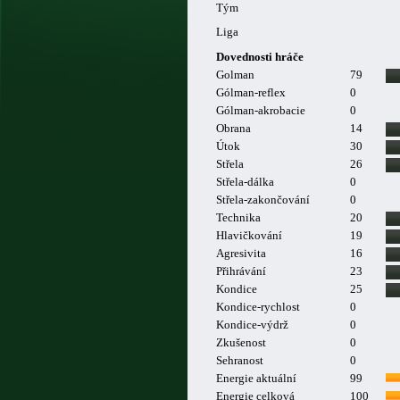
Tým
Liga
Dovednosti hráče
Golman
79
Gólman-reflex
0
Gólman-akrobacie
0
Obrana
14
Útok
30
Střela
26
Střela-dálka
0
Střela-zakončování
0
Technika
20
Hlavičkování
19
Agresivita
16
Přihrávání
23
Kondice
25
Kondice-rychlost
0
Kondice-výdrž
0
Zkušenost
0
Sehranost
0
Energie aktuální
99
Energie celková
100