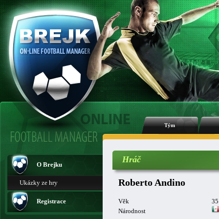
Tým
Hráč
O Brejku
Roberto Andino
Ukázky ze hry
Registrace
Věk
35
Národnost