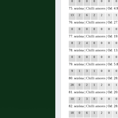
0
0
0
0
0
0
0
75. sezóna |
Chilli amores
| Od: 4.
13
2
6
2
2
1
1
76. sezóna |
Chilli amores
| Od: 27
0
0
0
0
0
0
0
77. sezóna |
Chilli amores
| Od: 19
8
2
4
0
0
0
0
78. sezóna |
Chilli amores
| Od: 13
0
0
0
0
0
0
0
79. sezóna |
Chilli amores
| Od: 5.
9
1
3
1
0
0
0
80. sezóna |
Chilli amores
| Od: 28
28
0
2
1
2
0
1
81. sezóna |
Chilli amores
| Od: 20
10
2
3
0
0
0
0
82. sezóna |
Chilli amores
| Od: 28
18
0
6
1
2
0
1