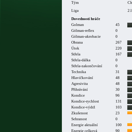
Tým
Ch
Liga
2.
Dovednosti hráče
Golman
45
Gólman-reflex
0
Gólman-akrobacie
0
Obrana
267
Útok
220
Střela
167
Střela-dálka
0
Střela-zakončování
0
Technika
31
Hlavičkování
48
Agresivita
48
Přihrávání
30
Kondice
96
Kondice-rychlost
131
Kondice-výdrž
103
Zkušenost
23
Sehranost
0
Energie aktuální
100
Energie celková
90