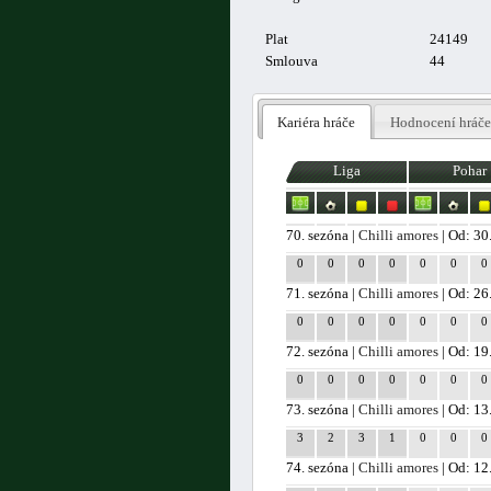
Plat
24149
Smlouva
44
Kariéra hráče
Hodnocení hráče
Liga
Pohar
70. sezóna |
Chilli amores
| Od: 30
0
0
0
0
0
0
0
71. sezóna |
Chilli amores
| Od: 26
0
0
0
0
0
0
0
72. sezóna |
Chilli amores
| Od: 19
0
0
0
0
0
0
0
73. sezóna |
Chilli amores
| Od: 13
3
2
3
1
0
0
0
74. sezóna |
Chilli amores
| Od: 12