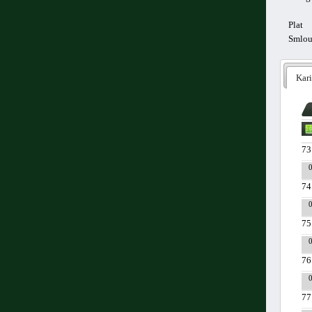
Plat
Smlo
Kari
73
74
75
76
77