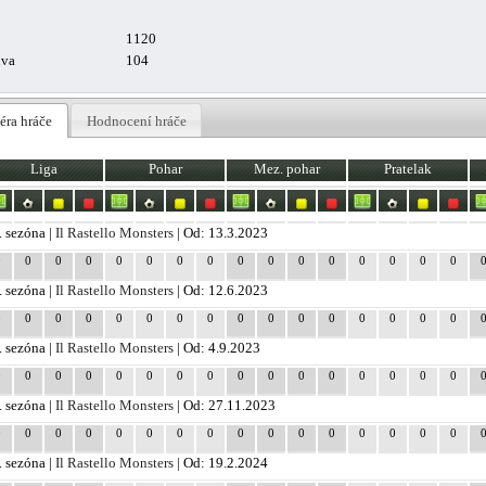
1120
uva
104
éra hráče
Hodnocení hráče
Liga
Pohar
Mez. pohar
Pratelak
. sezóna |
Il Rastello Monsters
| Od: 13.3.2023
0
0
0
0
0
0
0
0
0
0
0
0
0
0
0
0
. sezóna |
Il Rastello Monsters
| Od: 12.6.2023
0
0
0
0
0
0
0
0
0
0
0
0
0
0
0
0
. sezóna |
Il Rastello Monsters
| Od: 4.9.2023
0
0
0
0
0
0
0
0
0
0
0
0
0
0
0
0
. sezóna |
Il Rastello Monsters
| Od: 27.11.2023
0
0
0
0
0
0
0
0
0
0
0
0
0
0
0
0
. sezóna |
Il Rastello Monsters
| Od: 19.2.2024