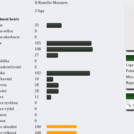
Il Rastello Monsters
2.liga
nosti hráče
an
35
n-reflex
0
n-akrobacie
0
a
105
108
27
-dálka
0
Liga 
a-zakončování
0
Pohá
ika
102
Mez.
čkování
16
Repr
vita
28
vání
28
ce
11
ce-rychlost
0
ce-výdrž
0
nost
0
nost
0
e aktuální
100
ie celková
100