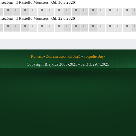
. sezóna |
Il Rastello Monsters
| Od: 30.3.2026
0
0
0
0
0
0
0
0
0
0
0
0
0
0
0
0
. sezóna |
Il Rastello Monsters
| Od: 22.6.2026
0
0
0
0
0
0
0
0
0
0
0
0
0
0
0
0
-
-
Kontakt
Ochrana osobních údajů
Podpořte Brejk
Copyright Brejk.cz 2005-2025 - ver.3.3/29.4.2025