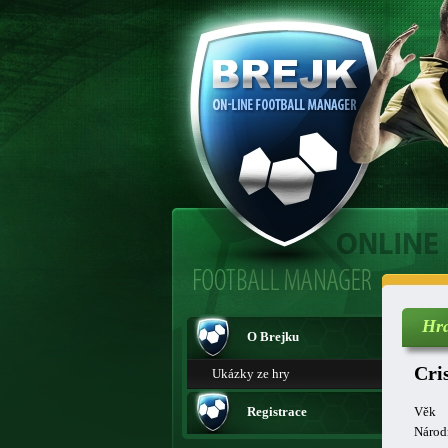
Hr
O Brejku
Cri
Ukázky ze hry
Registrace
Věk
Národ