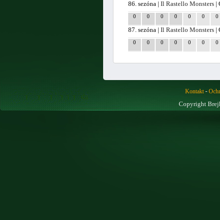
86. sezóna |
Il Rastello Monsters
| 
0
0
0
0
0
0
0
87. sezóna |
Il Rastello Monsters
| 
0
0
0
0
0
0
0
-
Kontakt
Ochr
Copyright Brej