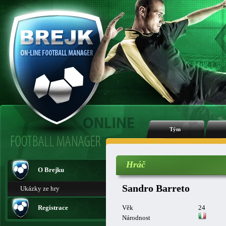
Tým
Hráč
O Brejku
Sandro Barreto
Ukázky ze hry
Registrace
Věk
24
Národnost