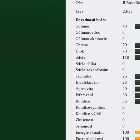
Tým
Il Rastell
Liga
2.liga
Dovednosti hráče
Golman
43
Gólman-reflex
0
Gólman-akrobacie
0
Obrana
70
Útok
78
Střela
118
Střela-dálka
0
Střela-zakončování
0
Technika
26
Hlavičkování
23
Agresivita
40
Přihrávání
38
Kondice
35
Kondice-rychlost
0
Kondice-výdrž
0
Zkušenost
0
Sehranost
0
Energie aktuální
100
Energie celková
100