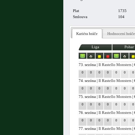
Plat
1735
Smlouva
104
Kariéra hráče
Hodnocení hráče
Liga
Pohar
73. sezóna |
Il Rastello Monsters
| 
0
0
0
0
0
0
0
74. sezóna |
Il Rastello Monsters
| 
0
0
0
0
0
0
0
75. sezóna |
Il Rastello Monsters
| 
0
0
0
0
0
0
0
76. sezóna |
Il Rastello Monsters
| 
0
0
0
0
0
0
0
77. sezóna |
Il Rastello Monsters
| 