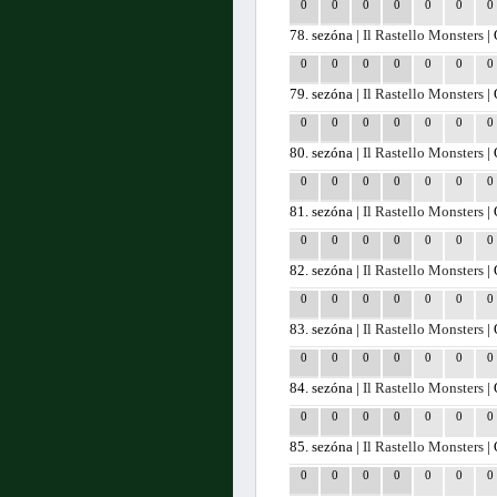
0
0
0
0
0
0
0
78. sezóna |
Il Rastello Monsters
| 
0
0
0
0
0
0
0
79. sezóna |
Il Rastello Monsters
| 
0
0
0
0
0
0
0
80. sezóna |
Il Rastello Monsters
| 
0
0
0
0
0
0
0
81. sezóna |
Il Rastello Monsters
| 
0
0
0
0
0
0
0
82. sezóna |
Il Rastello Monsters
| 
0
0
0
0
0
0
0
83. sezóna |
Il Rastello Monsters
| 
0
0
0
0
0
0
0
84. sezóna |
Il Rastello Monsters
| 
0
0
0
0
0
0
0
85. sezóna |
Il Rastello Monsters
| 
0
0
0
0
0
0
0