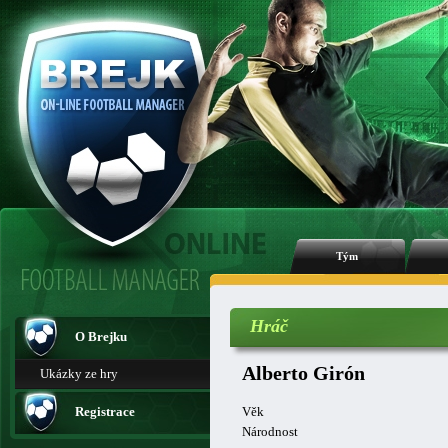
Tým
Hráč
O Brejku
Alberto Girón
Ukázky ze hry
Registrace
Věk
Národnost