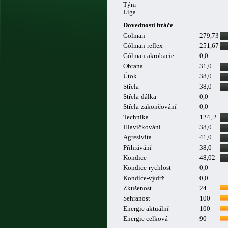
Tým
Liga
Dovednosti hráče
Golman
279,73
Gólman-reflex
251,67
Gólman-akrobacie
0,0
Obrana
31,0
Útok
38,0
Střela
38,0
Střela-dálka
0,0
Střela-zakončování
0,0
Technika
124,.2
Hlavičkování
38,0
Agresivita
41,0
Přihrávání
38,0
Kondice
48,02
Kondice-rychlost
0,0
Kondice-výdrž
0,0
Zkušenost
24
Sehranost
100
Energie aktuální
100
Energie celková
90