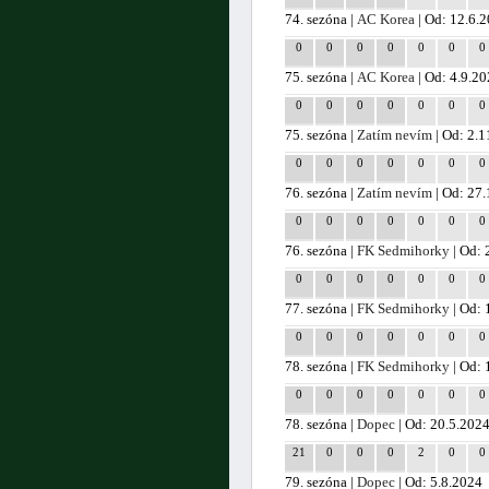
74. sezóna |
AC Korea
| Od: 12.6.
0
0
0
0
0
0
0
75. sezóna |
AC Korea
| Od: 4.9.2
0
0
0
0
0
0
0
75. sezóna |
Zatím nevím
| Od: 2.1
0
0
0
0
0
0
0
76. sezóna |
Zatím nevím
| Od: 27
0
0
0
0
0
0
0
76. sezóna |
FK Sedmihorky
| Od: 
0
0
0
0
0
0
0
77. sezóna |
FK Sedmihorky
| Od: 
0
0
0
0
0
0
0
78. sezóna |
FK Sedmihorky
| Od: 
0
0
0
0
0
0
0
78. sezóna |
Dopec
| Od: 20.5.2024
21
0
0
0
2
0
0
79. sezóna |
Dopec
| Od: 5.8.2024