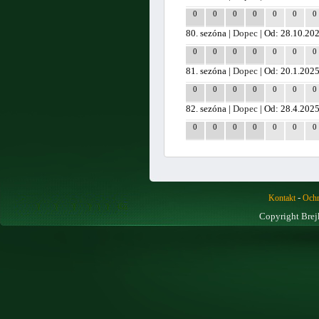
0
0
0
0
0
0
0
80. sezóna |
Dopec
| Od: 28.10.20
0
0
0
0
0
0
0
81. sezóna |
Dopec
| Od: 20.1.202
0
0
0
0
0
0
0
82. sezóna |
Dopec
| Od: 28.4.202
0
0
0
0
0
0
0
-
Kontakt
Ochr
Copyright Brej