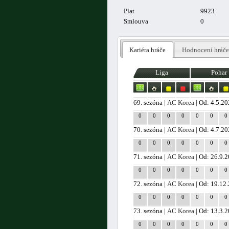
Plat
9923
Smlouva
0
Kariéra hráče
Hodnocení hráče
Liga
Pohar
69. sezóna |
AC Korea
| Od: 4.5.2
0
0
0
0
0
0
0
70. sezóna |
AC Korea
| Od: 4.7.2
0
0
0
0
0
0
0
71. sezóna |
AC Korea
| Od: 26.9.
0
0
0
0
0
0
0
72. sezóna |
AC Korea
| Od: 19.12
0
0
0
0
0
0
0
73. sezóna |
AC Korea
| Od: 13.3.
0
0
0
0
0
0
0