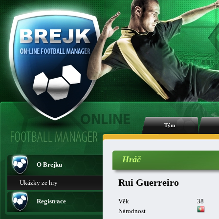
Tým
Hráč
O Brejku
Rui Guerreiro
Ukázky ze hry
Registrace
Věk
38
Národnost