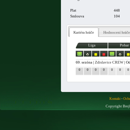
Plat
448
Smlouva
104
Kariéra hráče
Hodnocení hráče
Liga
Pohar
69. sezóna |
Zdislavice CREW
| O
0
0
0
0
0
0
0
-
Kontakt
Ochr
Copyright Brej