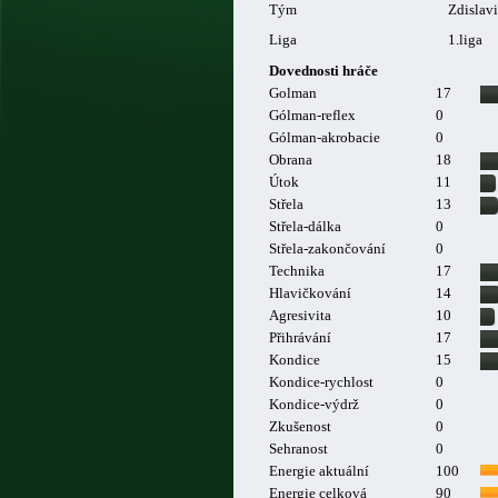
Tým
Zdisla
Liga
1.liga
Dovednosti hráče
Golman
17
Gólman-reflex
0
Gólman-akrobacie
0
Obrana
18
Útok
11
Střela
13
Střela-dálka
0
Střela-zakončování
0
Technika
17
Hlavičkování
14
Agresivita
10
Přihrávání
17
Kondice
15
Kondice-rychlost
0
Kondice-výdrž
0
Zkušenost
0
Sehranost
0
Energie aktuální
100
Energie celková
90