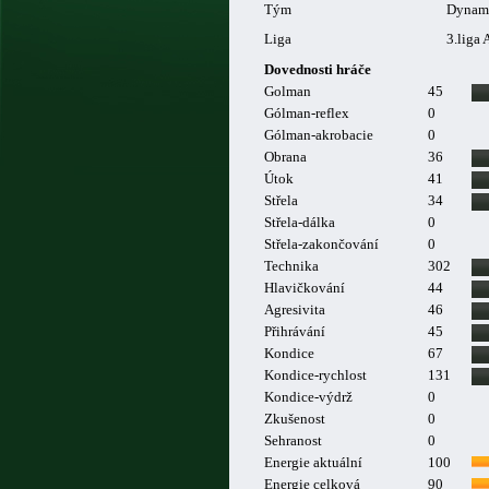
Tým
Dynam
Liga
3.liga 
Dovednosti hráče
Golman
45
Gólman-reflex
0
Gólman-akrobacie
0
Obrana
36
Útok
41
Střela
34
Střela-dálka
0
Střela-zakončování
0
Technika
302
Hlavičkování
44
Agresivita
46
Přihrávání
45
Kondice
67
Kondice-rychlost
131
Kondice-výdrž
0
Zkušenost
0
Sehranost
0
Energie aktuální
100
Energie celková
90