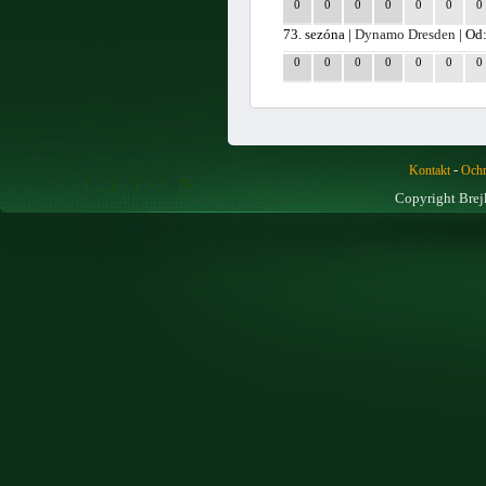
0
0
0
0
0
0
0
73. sezóna |
Dynamo Dresden
| Od
0
0
0
0
0
0
0
-
Kontakt
Ochr
Copyright Brej