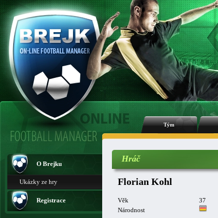
Tým
Hráč
O Brejku
Florian Kohl
Ukázky ze hry
Registrace
Věk
37
Národnost