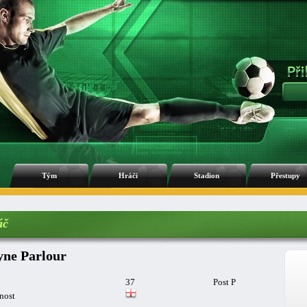
Tým
Hráči
Stadion
Přestupy
áč
ne Parlour
37
Post P
nost