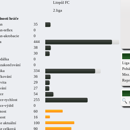
Litrpůl FC
2.liga
nosti hráče
an
35
n-reflex
0
n-akrobacie
0
a
444
38
30
-dálka
0
Liga 
a-zakončování
0
Pohá
ika
334
Mez.
čkování
36
Repr
vita
29
vání
27
ce
54
ce-rychlost
255
ce-výdrž
0
nost
60
nost
16
e aktuální
100
ie celková
90