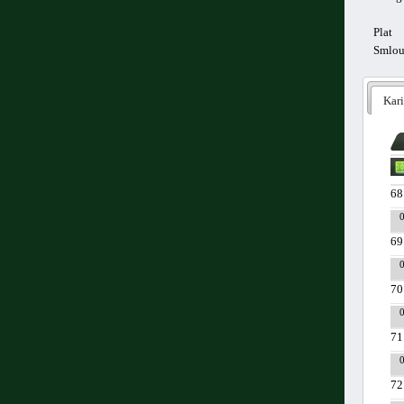
Plat
Smlo
Kari
68
69
70
71
72