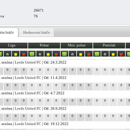
26671
uva
76
éra hráče
Hodnocení hráče
Liga
Pohar
Mez. pohar
Pratelak
. sezóna |
Leeds United FC
| Od: 24.3.2022
0
0
0
0
0
0
0
0
0
0
0
0
0
0
0
0
. sezóna |
Leeds United FC
| Od: 11.4.2022
0
0
0
0
0
0
0
0
0
0
0
0
0
0
0
0
. sezóna |
Leeds United FC
| Od: 4.7.2022
0
0
0
0
0
0
0
0
0
0
0
0
0
0
0
0
. sezóna |
Leeds United FC
| Od: 26.9.2022
0
0
0
0
0
0
0
0
0
0
0
0
0
0
0
0
. sezóna |
Leeds United FC
| Od: 19.12.2022