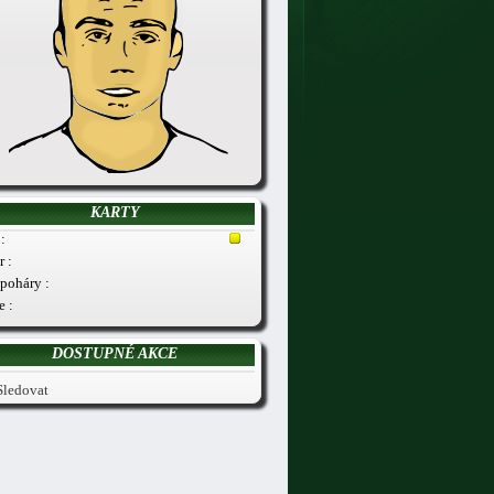
KARTY
:
r :
poháry :
e :
DOSTUPNÉ AKCE
Sledovat