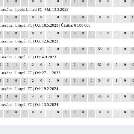
0
0
0
0
0
0
0
0
0
0
0
0
0
0
0
0
. sezóna |
Leeds United FC
| Od: 13.3.2023
0
0
0
0
0
0
0
0
0
0
0
0
0
0
0
0
1
. sezóna |
Litrpůl FC
| Od: 18.5.2023 | Částka: 8 500 000
0
0
0
0
0
0
0
0
0
0
0
0
15
0
0
0
. sezóna |
Litrpůl FC
| Od: 12.6.2023
0
0
0
0
1
0
0
0
0
0
0
0
53
0
0
0
. sezóna |
Litrpůl FC
| Od: 4.9.2023
0
0
1
0
2
0
0
0
0
0
0
0
52
0
0
0
. sezóna |
Litrpůl FC
| Od: 27.11.2023
8
0
0
0
2
0
0
0
0
0
0
0
34
0
1
0
. sezóna |
Litrpůl FC
| Od: 19.2.2024
0
1
0
0
4
0
0
0
0
0
0
0
43
0
0
0
. sezóna |
Litrpůl FC
| Od: 13.5.2024
4
0
0
0
0
0
0
0
0
0
0
0
0
0
0
0