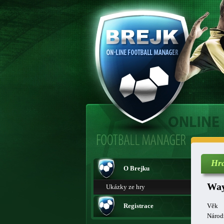
Hr
O Brejku
Way
Ukázky ze hry
Registrace
Věk
Národ