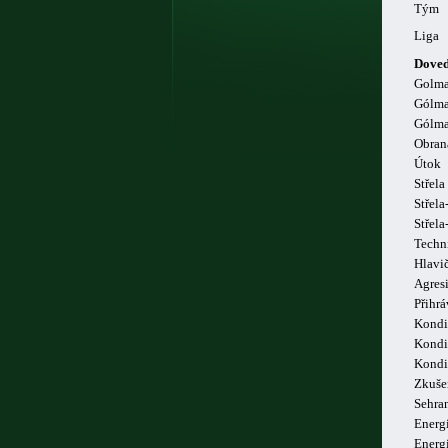
Tým
Liga
Doved
Golm
Gólma
Gólma
Obran
Útok
Střela
Střela
Střel
Techn
Hlavi
Agresi
Přihrá
Kondi
Kondi
Kondi
Zkuše
Sehra
Energi
Energ