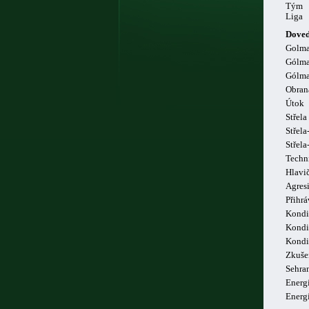
Tým
Liga
Doved
Golm
Gólma
Gólma
Obran
Útok
Střela
Střela
Střel
Techn
Hlavi
Agresi
Přihrá
Kondi
Kondi
Kondi
Zkuše
Sehra
Energi
Energ