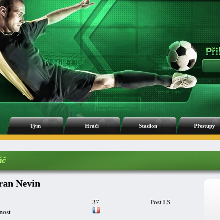
Tým
Hráči
Stadion
Přestupy
áč
ran Nevin
37
Post LS
nost