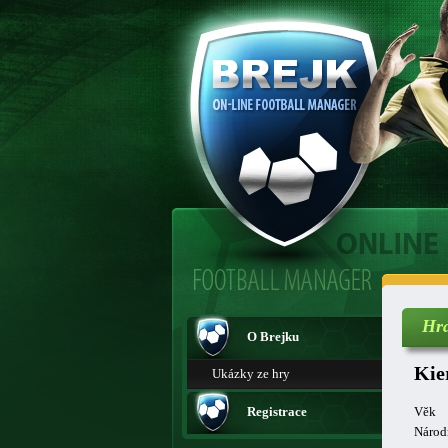
Hr
O Brejku
Kie
Ukázky ze hry
Registrace
Věk
Národ