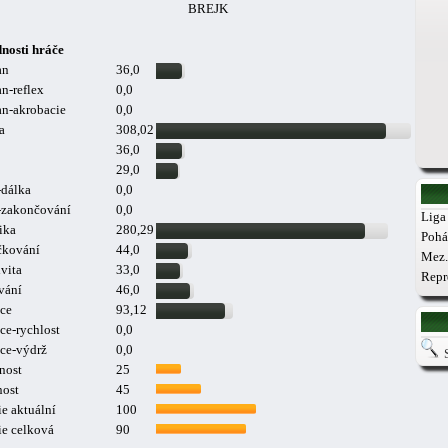
BREJK
nosti hráče
an
36,0
n-reflex
0,0
n-akrobacie
0,0
a
308,02
36,0
29,0
-dálka
0,0
a-zakončování
0,0
Liga 
ika
280,29
Pohá
čkování
44,0
Mez.
vita
33,0
Repr
vání
46,0
ce
93,12
ce-rychlost
0,0
ce-výdrž
0,0
nost
25
nost
45
e aktuální
100
ie celková
90