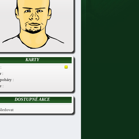
KARTY
:
r :
poháry :
e :
DOSTUPNÉ AKCE
Sledovat