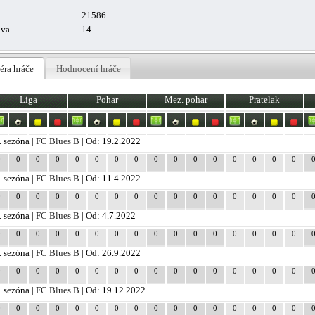
21586
uva
14
éra hráče
Hodnocení hráče
Liga
Pohar
Mez. pohar
Pratelak
. sezóna |
FC Blues B
| Od: 19.2.2022
0
0
0
0
0
0
0
0
0
0
0
0
0
0
0
0
. sezóna |
FC Blues B
| Od: 11.4.2022
0
0
0
0
0
0
0
0
0
0
0
0
0
0
0
0
. sezóna |
FC Blues B
| Od: 4.7.2022
0
0
0
0
0
0
0
0
0
0
0
0
0
0
0
0
. sezóna |
FC Blues B
| Od: 26.9.2022
0
0
0
0
0
0
0
0
0
0
0
0
0
0
0
0
. sezóna |
FC Blues B
| Od: 19.12.2022
0
0
0
0
0
0
0
0
0
0
0
0
0
0
0
0