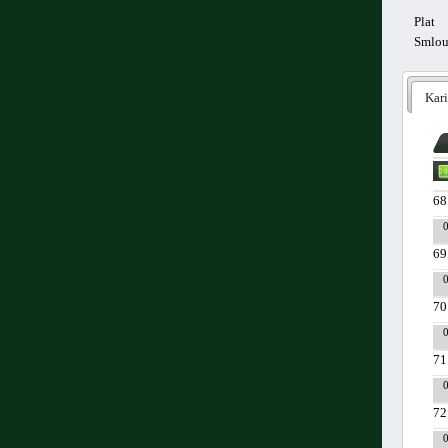
Plat
Smlo
Kari
68
69
70
71
72