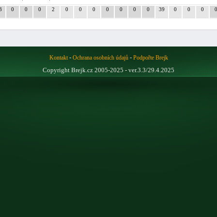
3
0
0
0
2
0
0
0
0
0
0
0
39
0
0
0
-
-
Kontakt
Ochrana osobních údajů
Podpořte Brejk
Copyright Brejk.cz 2005-2025 - ver.3.3/29.4.2025