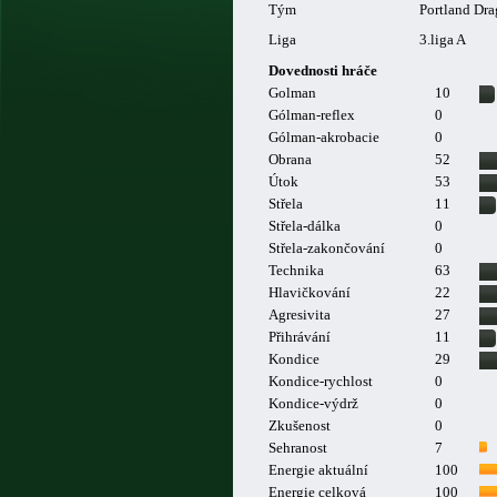
Tým
Portland Dra
Liga
3.liga A
Dovednosti hráče
Golman
10
Gólman-reflex
0
Gólman-akrobacie
0
Obrana
52
Útok
53
Střela
11
Střela-dálka
0
Střela-zakončování
0
Technika
63
Hlavičkování
22
Agresivita
27
Přihrávání
11
Kondice
29
Kondice-rychlost
0
Kondice-výdrž
0
Zkušenost
0
Sehranost
7
Energie aktuální
100
Energie celková
100