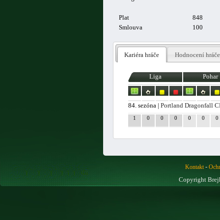
Plat
848
Smlouva
100
Kariéra hráče
Hodnocení hráče
Liga
Pohar
84. sezóna |
Portland Dragonfall C
1
0
0
0
0
0
0
-
Kontakt
Ochr
Copyright Brej