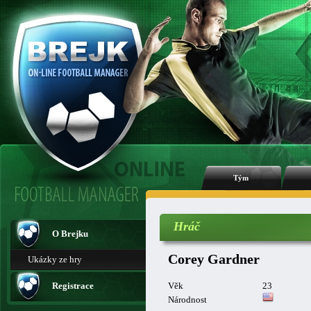
Tým
Hráč
O Brejku
Corey Gardner
Ukázky ze hry
Registrace
Věk
23
Národnost