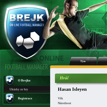
Tým
Hráč
O Brejku
Hasan Isleyen
Ukázky ze hry
Registrace
Věk
Národnost