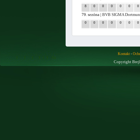
8
0
0
0
0
0
0
79. sezóna |
BVB SIGMA Dortmu
0
0
0
0
0
0
0
-
Kontakt
Ochr
Copyright Brej