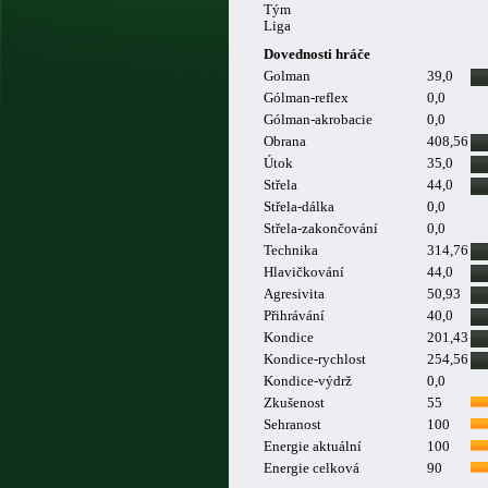
Tým
Liga
Dovednosti hráče
Golman
39,0
Gólman-reflex
0,0
Gólman-akrobacie
0,0
Obrana
408,56
Útok
35,0
Střela
44,0
Střela-dálka
0,0
Střela-zakončování
0,0
Technika
314,76
Hlavičkování
44,0
Agresivita
50,93
Přihrávání
40,0
Kondice
201,43
Kondice-rychlost
254,56
Kondice-výdrž
0,0
Zkušenost
55
Sehranost
100
Energie aktuální
100
Energie celková
90