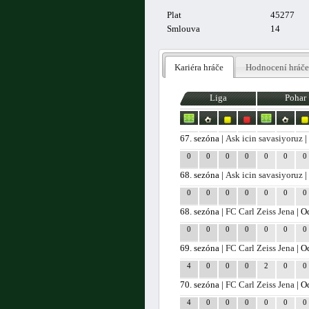
Plat
45277
Smlouva
14
Kariéra hráče
Hodnocení hráče
Liga
Pohar
67. sezóna |
Ask icin savasiyoruz
|
0
0
0
0
0
0
0
68. sezóna |
Ask icin savasiyoruz
|
0
0
0
0
0
0
0
68. sezóna |
FC Carl Zeiss Jena
| O
0
0
0
0
0
0
0
69. sezóna |
FC Carl Zeiss Jena
| O
4
0
0
0
2
0
0
70. sezóna |
FC Carl Zeiss Jena
| O
4
0
0
0
0
0
0