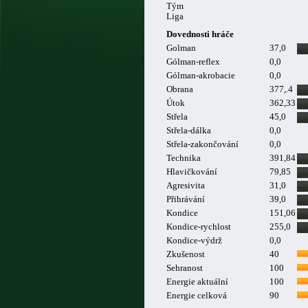
Tým
Liga
Dovednosti hráče
Golman
37,0
Gólman-reflex
0,0
Gólman-akrobacie
0,0
Obrana
377,.4
Útok
362,33
Střela
45,0
Střela-dálka
0,0
Střela-zakončování
0,0
Technika
391,84
Hlavičkování
79,85
Agresivita
31,0
Přihrávání
39,0
Kondice
151,06
Kondice-rychlost
255,0
Kondice-výdrž
0,0
Zkušenost
40
Sehranost
100
Energie aktuální
100
Energie celková
90