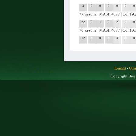
3
0
0
0
0
0
0
77. sezóna |
MASH 4077
| Od: 19.
22
0
1
0
2
0
0
78. sezóna |
MASH 4077
| Od: 13.
12
0
0
0
3
0
0
-
Kontakt
Ochr
Copyright Brej