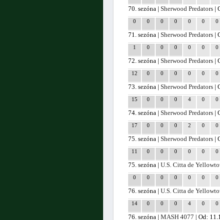
70. sezóna |
Sherwood Predators
| 
0
0
0
0
0
0
0
71. sezóna |
Sherwood Predators
| 
1
0
0
0
0
0
0
72. sezóna |
Sherwood Predators
| 
12
0
0
0
0
0
0
73. sezóna |
Sherwood Predators
| 
15
0
0
0
4
0
0
74. sezóna |
Sherwood Predators
| 
17
0
0
0
2
0
0
75. sezóna |
Sherwood Predators
| 
11
0
0
0
0
0
0
75. sezóna |
U.S. Citta de Yellow
0
0
0
0
0
0
0
76. sezóna |
U.S. Citta de Yellow
14
0
0
0
4
0
0
76. sezóna |
MASH 4077
| Od: 11.