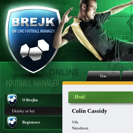
Tým
Hráč
O Brejku
Colin Cassidy
Ukázky ze hry
Registrace
Věk
Národnost