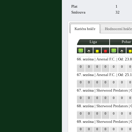
Plat
1
Smlouva
32
Kariéra hráče
Hodnocení hráče
Liga
Pohar
66. sezóna |
Arsenal F.C.
| Od: 23.
0
0
0
0
0
0
0
67. sezóna |
Arsenal F.C.
| Od: 25.
0
0
0
0
0
0
0
67. sezóna |
Sherwood Predators
| 
0
0
0
0
0
0
0
68. sezóna |
Sherwood Predators
| 
0
0
0
0
0
0
0
69. sezóna |
Sherwood Predators
| 
0
0
0
0
0
0
0